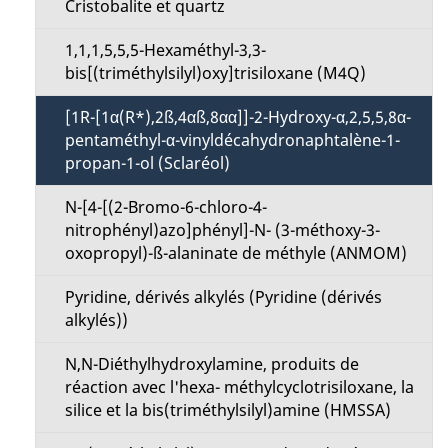
n
Cristobalite et quartz
g
u
1,1,1,5,5,5-Hexaméthyl-3,3-
e
bis[(triméthylsilyl)oxy]trisiloxane (M4Q)
[1R-[1α(R*),2ß,4αß,8αα]]-2-Hydroxy-α,2,5,5,8α-
pentaméthyl-α-vinyldécahydronaphtalène-1-
propan-1-ol (Sclaréol)
N-[4-[(2-Bromo-6-chloro-4-
nitrophényl)azo]phényl]-N- (3-méthoxy-3-
oxopropyl)-ß-alaninate de méthyle (ANMOM)
Pyridine, dérivés alkylés (Pyridine (dérivés
alkylés))
N,N-Diéthylhydroxylamine, produits de
réaction avec l'hexa- méthylcyclotrisiloxane, la
silice et la bis(triméthylsilyl)amine (HMSSA)