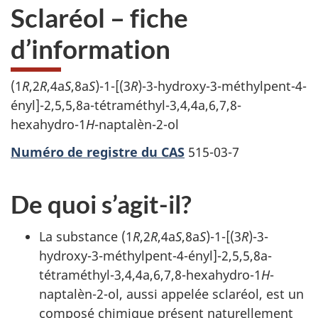
Sclaréol – fiche
d’information
(1
R
,2
R
,4a
S
,8a
S
)-1-[(3
R
)-3-hydroxy-3-méthylpent-4-
ényl]-2,5,5,8a-tétraméthyl-3,4,4a,6,7,8-
hexahydro-1
H
-naptalèn-2-ol
Numéro de registre du CAS
515-03-7
De quoi s’agit-il?
La substance (1
R
,2
R
,4a
S
,8a
S
)-1-[(3
R
)-3-
hydroxy-3-méthylpent-4-ényl]-2,5,5,8a-
tétraméthyl-3,4,4a,6,7,8-hexahydro-1
H
-
naptalèn-2-ol, aussi appelée sclaréol, est un
composé chimique présent naturellement