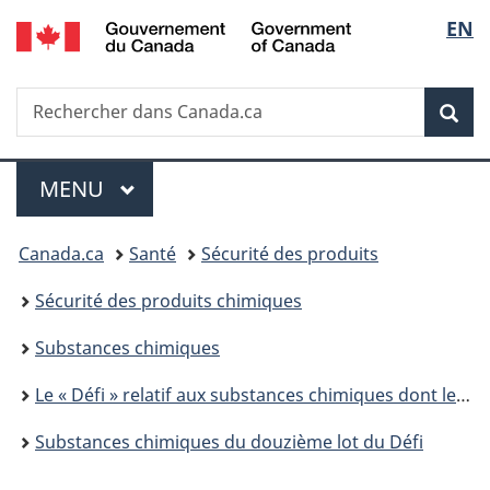
/
Sélec
EN
Passer
Passer
Passer
Passer
Government
au
à
au
à
de
of
contenu
«
menu
la
Canada
Recherche
Rechercher
principal
Au
de
version
Rec
la
dans
sujet
la
HTML
Canada.ca
du
section
simplifiée
langu
Menu
gouvernement
MENU
PRINCIPAL
»
Vous
Canada.ca
Santé
Sécurité des produits
êtes
Sécurité des produits chimiques
ici :
Substances chimiques
Le « Défi » relatif aux substances chimiques dont le suivi est de priorité élevée
Substances chimiques du douzième lot du Défi