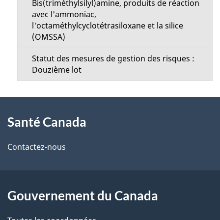
Bis(triméthylsilyl)amine, produits de réaction
avec l'ammoniac,
l'octaméthylcyclotétrasiloxane et la silice
(OMSSA)
Statut des mesures de gestion des risques :
Douzième lot
À
Santé Canada
propos
de
Contactez-nous
ce
site
Gouvernement du Canada