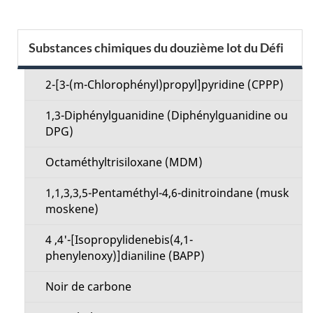
t
a
S
Substances chimiques du douzième lot du Défi
i
e
l
2-[3-(m-Chlorophényl)propyl]pyridine (CPPP)
c
s
1,3-Diphénylguanidine (Diphénylguanidine ou
t
DPG)
d
i
Octaméthyltrisiloxane (MDM)
e
o
1,1,3,3,5-Pentaméthyl-4,6-dinitroindane (musk
l
moskene)
n
a
4 ,4'-[Isopropylidenebis(4,1-
M
phenylenoxy)]dianiline (BAPP)
p
e
Noir de carbone
a