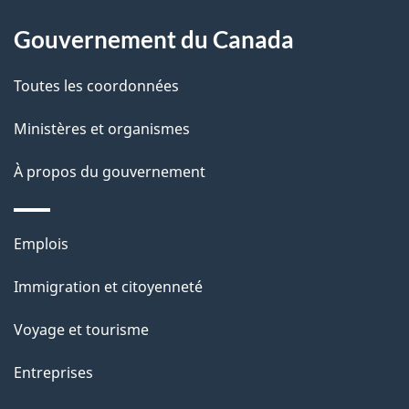
site
d
Gouvernement du Canada
e
Toutes les coordonnées
l
Ministères et organismes
a
À propos du gouvernement
p
a
Thèmes
Emplois
g
et
Immigration et citoyenneté
sujets
e
Voyage et tourisme
Entreprises