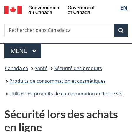
/
Sélec
EN
Passer
Passer
Passer
Government
au
à
à
de
of
contenu
«
la
Canada
Recherche
Rechercher
principal
Au
version
Rec
la
dans
sujet
HTML
Canada.ca
du
simplifiée
langu
Menu
gouvernement
MENU
PRINCIPAL
»
Vous
Canada.ca
Santé
Sécurité des produits
êtes
Produits de consommation et cosmétiques
ici :
Utiliser les produits de consommation en toute sécurité
Sécurité lors des achats
en ligne