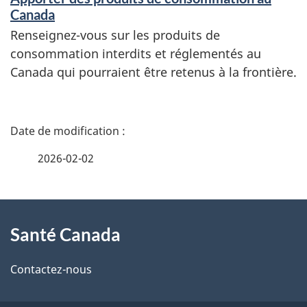
Canada
Renseignez-vous sur les produits de
consommation interdits et réglementés au
Canada qui pourraient être retenus à la frontière.
D
é
2026-02-02
t
À
a
Santé Canada
propos
i
de
l
Contactez-nous
ce
s