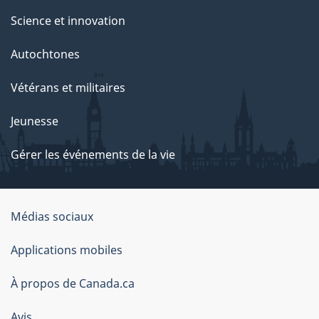
Science et innovation
Autochtones
Vétérans et militaires
Jeunesse
Gérer les événements de la vie
Organisation
Médias sociaux
du
Applications mobiles
gouvernement
du
À propos de Canada.ca
Canada
Avis