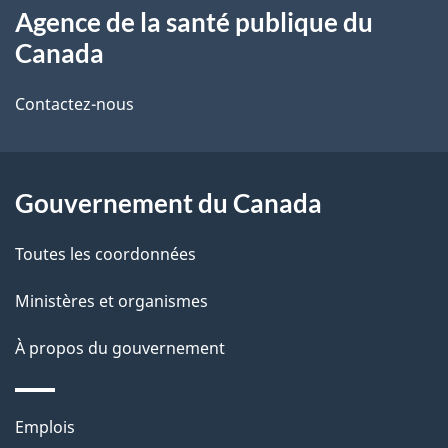
Agence de la santé publique du
propos
i
Canada
de
l
Contactez-nous
ce
s
site
d
Gouvernement du Canada
e
l
Toutes les coordonnées
a
Ministères et organismes
p
À propos du gouvernement
a
g
Thèmes
Emplois