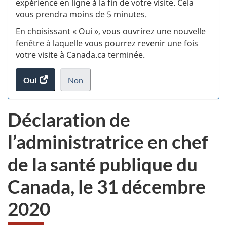
expérience en ligne à la fin de votre visite. Cela
vous prendra moins de 5 minutes.
si
En choisissant « Oui », vous ouvrirez une nouvelle
w
fenêtre à laquelle vous pourrez revenir une fois
votre visite à Canada.ca terminée.
(t
Oui
accéder
Non
d
au
je
.
sondage.
ne
Déclaration de
veux
pas
l’administratrice en chef
participer
au
de la santé publique du
sondage
du
Canada, le 31 décembre
site
web,
2020