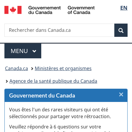
/
Sélec
EN
Passer
Passer
Passer
Passer
Government
au
au
à
à
de
of
Gestionnaire
contenu
«
la
Canada
Recherche
Rechercher
des
principal
Au
version
Rec
la
dans
Invitations
sujet
HTML
Canada.ca
du
simplifiée
langu
Menu
gouvernement
MENU
PRINCIPAL
»
Vous
Canada.ca
Ministères et organismes
êtes
Agence de la santé publique du Canada
ici :
×
F
Gouvernement du Canada
:
Vous êtes l’un des rares visiteurs qui ont été
sélectionnés pour partager votre rétroaction.
S
Veuillez répondre à 6 questions sur votre
d