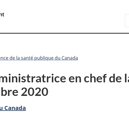
Passer
Passer
Passer
au
à
à
/
R
contenu
«
la
Government
d
principal
Au
version
of
C
sujet
HTML
Canada
du
simplifiée
gouvernement
»
nce de la santé publique du Canada
ministratrice en chef de 
mbre 2020
du Canada