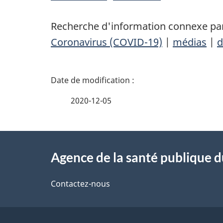
Recherche d'information connexe par
Coronavirus (COVID-19)
|
médias
|
d
D
é
2020-12-05
t
À
a
Agence de la santé publique 
propos
i
de
Contactez-nous
l
ce
s