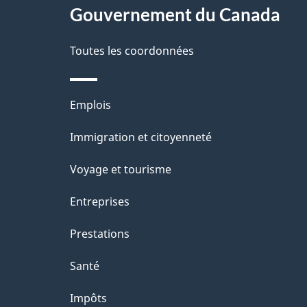
site
Gouvernement du Canada
d
e
Toutes les coordonnées
l
Thèmes
Emplois
a
et
Immigration et citoyenneté
p
sujets
Voyage et tourisme
a
Entreprises
g
Prestations
e
Santé
Impôts