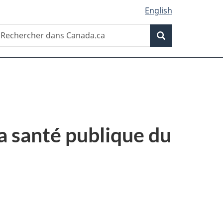
English
Recherche
echercher
Recherche
ans
anada.ca
la santé publique du