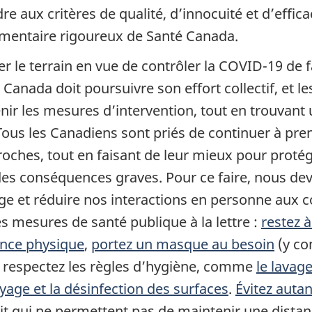
ux critères de qualité, d’innocuité et d’efficaci
entaire rigoureux de Santé Canada.
r le terrain en vue de contrôler la COVID-19 de 
Canada doit poursuivre son effort collectif, et le
ir les mesures d’intervention, tout en trouvant
Tous les Canadiens sont priés de continuer à pr
proches, tout en faisant de leur mieux pour protég
s conséquences graves. Pour ce faire, nous dev
 et réduire nos interactions en personne aux cou
es mesures de santé publique à la lettre :
restez 
ance physique
,
portez un masque au besoin
(y co
t respectez les règles d’hygiène, comme
le lavag
oyage et la désinfection des surfaces
.
Évitez auta
oit qui ne permettent pas de maintenir une dista