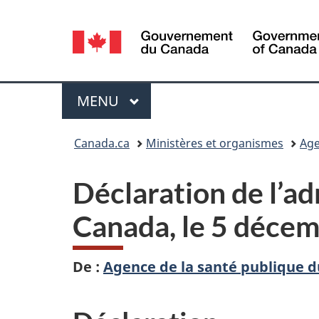
Sélection
de
la
Menu
MENU
PRINCIPAL
langue
Vous
Canada.ca
Ministères et organismes
Age
êtes
Déclaration de l’ad
ici :
Canada, le 5 déce
De :
Agence de la santé publique 