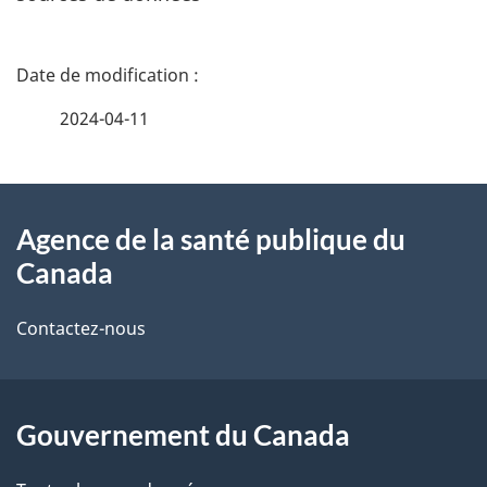
D
é
2024-04-11
t
À
a
Agence de la santé publique du
propos
i
Canada
de
l
Contactez-nous
ce
s
site
d
Gouvernement du Canada
e