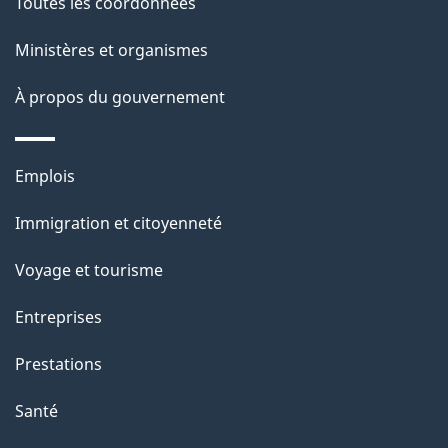
l
Toutes les coordonnées
a
Ministères et organismes
p
À propos du gouvernement
a
g
Thèmes
Emplois
et
e
Immigration et citoyenneté
sujets
Voyage et tourisme
Entreprises
Prestations
Santé