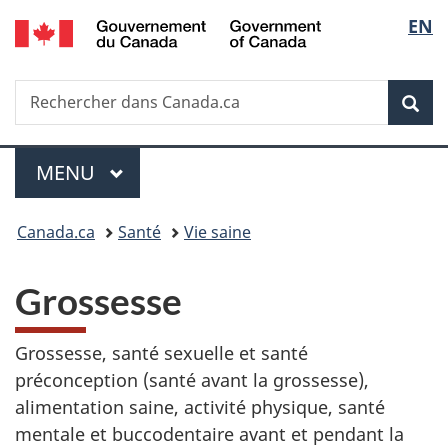
/
Sélec
EN
Passer
Passer
Passer
Government
au
à
à
de
of
contenu
«
la
Canada
Recherche
Rechercher
principal
Au
version
Rec
la
dans
sujet
HTML
Canada.ca
du
simplifiée
langu
Menu
gouvernement
MENU
PRINCIPAL
»
Vous
Canada.ca
Santé
Vie saine
êtes
Grossesse
ici :
Grossesse, santé sexuelle et santé
préconception (santé avant la grossesse),
alimentation saine, activité physique, santé
mentale et buccodentaire avant et pendant la