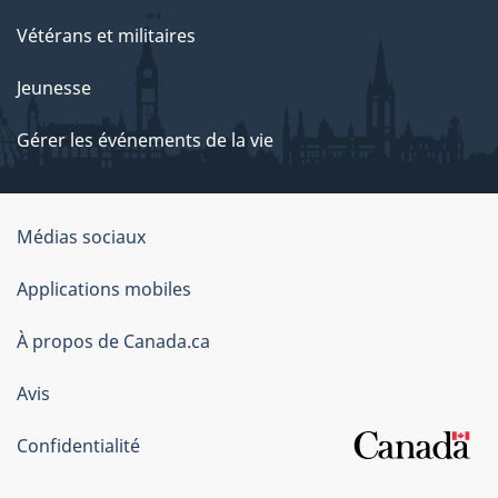
Vétérans et militaires
Jeunesse
Gérer les événements de la vie
Organisation
Médias sociaux
du
Applications mobiles
gouvernement
du
À propos de Canada.ca
Canada
Avis
Confidentialité