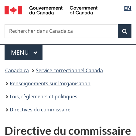
/
Sélec
EN
Passer
Passer
Passer
Government
au
à
à
de
of
contenu
«
la
Canada
Recherche
Rechercher
principal
Au
version
Rec
la
dans
sujet
HTML
Canada.ca
du
simplifiée
langu
Menu
gouvernement
MENU
PRINCIPAL
»
Vous
Canada.ca
Service correctionnel Canada
êtes
Renseignements sur l'organisation
ici :
Lois, règlements et politiques
Directives du commissaire
Directive du commissaire