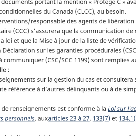
documents portant la mention « Protégé C » avant
conditionnelles du Canada (CLCC), au besoin.
terventions/responsable des agents de libération
aire (CCC) s’assurera que la communication de
la loi et que la Mise à jour de la liste de vérific
éclaration sur les garanties procédurales (CSC/S
 à communiquer (CSC/SCC 1199) sont remplies a
le :
enseignements sur la gestion du cas et consultera
te référence à d’autres délinquants ou à de sim
on de renseignements est conforme à la
Loi sur l'a
s personnels
, aux
articles 23 à 27
,
133(7)
et
134.1(