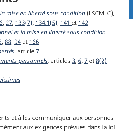
 la mise en liberté sous condition
(LSCMLC),
6
,
27
,
133(7)
,
134.1(5)
,
141
et
142
nnel et la mise en liberté sous condition
5
,
88
,
94
et
166
bertés
, article
7
nements personnels
, articles
3
,
6
,
7
et
8(2)
victimes
ments et à les communiquer aux personnes
mément aux exigences prévues dans la loi