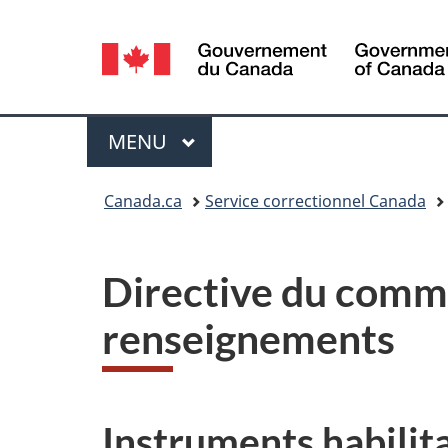
Sélection
de
la
Menu
MENU
PRINCIPAL
langue
Vous
Canada.ca
Service correctionnel Canada
êtes
ici :
Directive du comm
renseignements
Instruments habilit