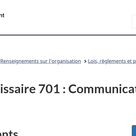
Passer
Passer
Passer
au
à
à
/
R
contenu
«
la
Government
d
principal
Au
version
of
C
sujet
HTML
Canada
du
simplifiée
gouvernement
»
Renseignements sur l'organisation
Lois, règlements et p
issaire 701 : Communica
ants