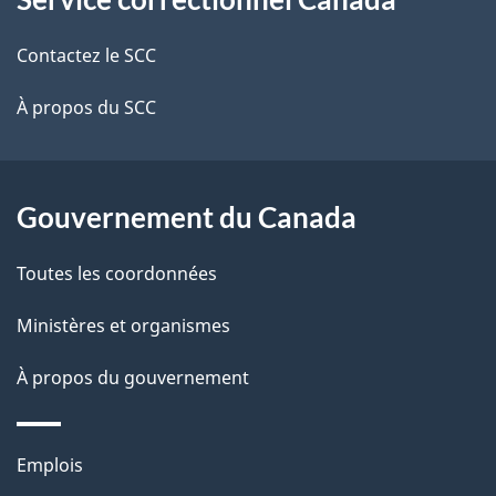
propos
i
de
l
Contactez le SCC
ce
s
À propos du SCC
site
d
e
Gouvernement du Canada
l
Toutes les coordonnées
a
Ministères et organismes
p
À propos du gouvernement
a
g
Thèmes
Emplois
e