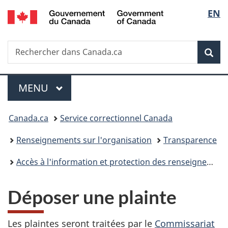
/
Sélec
EN
Passer
Passer
Passer
Government
au
à
à
de
of
contenu
«
la
Canada
Recherche
Rechercher
principal
Au
version
Rec
la
dans
sujet
HTML
Canada.ca
du
simplifiée
langu
Menu
gouvernement
MENU
PRINCIPAL
»
Vous
Canada.ca
Service correctionnel Canada
êtes
Renseignements sur l'organisation
Transparence
ici :
Accès à l'information et protection des renseignements personnels
Déposer une plainte
Les plaintes seront traitées par le
Commissariat