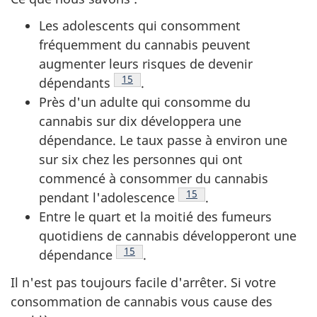
Les adolescents qui consomment
fréquemment du cannabis peuvent
augmenter leurs risques de devenir
Note de bas de page
15
dépendants
.
Près d'un adulte qui consomme du
cannabis sur dix développera une
dépendance. Le taux passe à environ une
sur six chez les personnes qui ont
commencé à consommer du cannabis
Note de bas de page
15
pendant l'adolescence
.
Entre le quart et la moitié des fumeurs
quotidiens de cannabis développeront une
Note de bas de page
15
dépendance
.
Il n'est pas toujours facile d'arrêter. Si votre
consommation de cannabis vous cause des