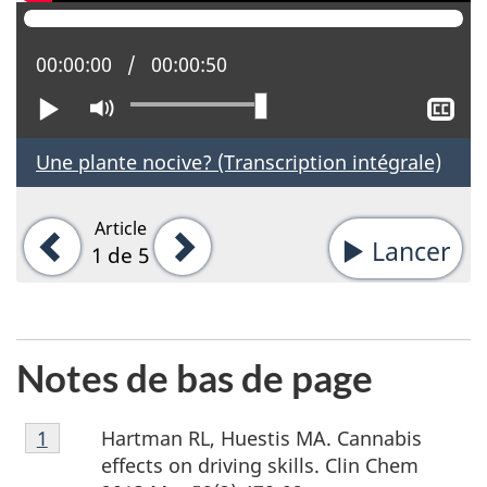
Position actuelle :
00:00:00
Temps total :
00:00:50
Lire
Activer
Aff
le
le
mode
sou
Une plante nocive? (Transcription intégrale)
muet
tit
Article
Précédent
Suivant
Lancer
-
1
de 5
La
la
rot
Notes de bas de page
d'
Note
Hartman RL, Huestis MA. Cannabis
Retour à la référence de la note de bas de page
1
de
effects on driving skills. Clin Chem
bas