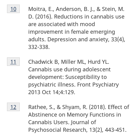
Note
Moitra, E., Anderson, B. J., & Stein, M.
Retour à la référence de la note de bas de page
10
de
D. (2016). Reductions in cannabis use
bas
are associated with mood
de
improvement in female emerging
page
adults. Depression and anxiety, 33(4),
10
332-338.
Note
Chadwick B, Miller ML, Hurd YL.
Retour à la
11
référence de la note de bas de page
de
Cannabis use during adolescent
bas
development: Susceptibility to
de
psychiatric illness. Front Psychiatry
page
2013 Oct 14;4:129.
11
Note
Rathee, S., & Shyam, R. (2018). Effect of
Retour à la référence de la note de bas de page
12
de
Abstinence on Memory Functions in
bas
Cannabis Users. Journal of
de
Psychosocial Research, 13(2), 443-451.
page