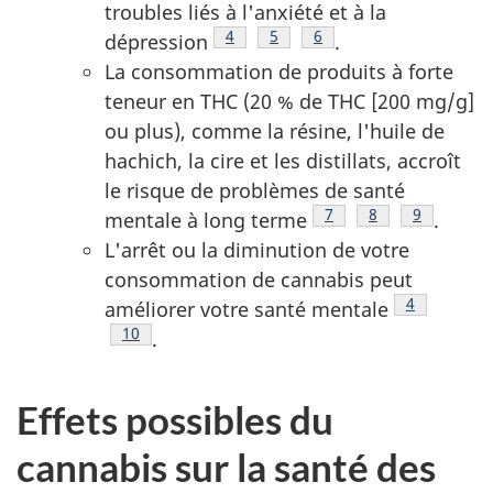
troubles liés à l'anxiété et à la
Note de bas de page
4
Note de bas de page
5
Note de bas de page
6
dépression
.
La consommation de produits à forte
teneur en THC (20 % de THC [200 mg/g]
ou plus), comme la résine, l'huile de
hachich, la cire et les distillats, accroît
le risque de problèmes de santé
Note de bas de page
7
Note de bas de 
8
Note de b
9
mentale à long terme
.
L'arrêt ou la diminution de votre
consommation de cannabis peut
Note de ba
4
améliorer votre santé mentale
Note de bas de page
10
.
Effets possibles du
cannabis sur la santé des