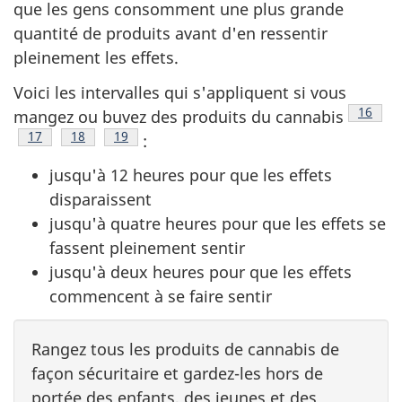
que les gens consomment une plus grande
quantité de produits avant d'en ressentir
pleinement les effets.
Voici les intervalles qui s'appliquent si vous
Note d
16
mangez ou buvez des produits du cannabis
Note de bas de page
17
Note de bas de page
18
Note de bas de page
19
:
jusqu'à 12 heures pour que les effets
disparaissent
jusqu'à quatre heures pour que les effets se
fassent pleinement sentir
jusqu'à deux heures pour que les effets
commencent à se faire sentir
Rangez tous les produits de cannabis de
façon sécuritaire et gardez-les hors de
portée des enfants, des jeunes et des