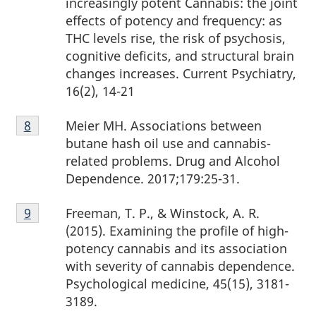
increasingly potent Cannabis: the joint
bas
effects of potency and frequency: as
de
THC levels rise, the risk of psychosis,
page
cognitive deficits, and structural brain
7
changes increases. Current Psychiatry,
16(2), 14-21
Note
Meier MH. Associations between
Retour à la référence de la note de bas de page
8
de
butane hash oil use and cannabis-
bas
related problems. Drug and Alcohol
de
Dependence. 2017;179:25-31.
page
Note
8
Freeman, T. P., & Winstock, A. R.
Retour à la référence de la note de bas de page
9
de
(2015). Examining the profile of high-
bas
potency cannabis and its association
de
with severity of cannabis dependence.
page
Psychological medicine, 45(15), 3181-
9
3189.