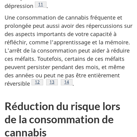
Note de bas de page
11
dépression
.
Une consommation de cannabis fréquente et
prolongée peut aussi avoir des répercussions sur
des aspects importants de votre capacité à
réfléchir, comme l'apprentissage et la mémoire.
L'arrêt de la consommation peut aider à réduire
ces méfaits. Toutefois, certains de ces méfaits
peuvent persister pendant des mois, et même
des années ou peut ne pas être entièrement
Note de bas de page
12
Note de bas de page
13
Note de bas de page
14
réversible
.
Réduction du risque lors
de la consommation de
cannabis