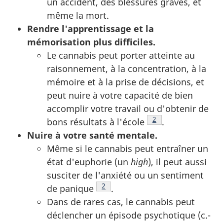
un accident, des blessures graves, et
même la mort.
Rendre l'apprentissage et la
mémorisation plus difficiles.
Le cannabis peut porter atteinte au
raisonnement, à la concentration, à la
mémoire et à la prise de décisions, et
peut nuire à votre capacité de bien
accomplir votre travail ou d'obtenir de
Note de bas de pag
2
bons résultats à l'école
.
Nuire à votre santé mentale.
Même si le cannabis peut entraîner un
état d'euphorie (un
high
), il peut aussi
susciter de l'anxiété ou un sentiment
Note de bas de page
2
de panique
.
Dans de rares cas, le cannabis peut
déclencher un épisode psychotique (c.-