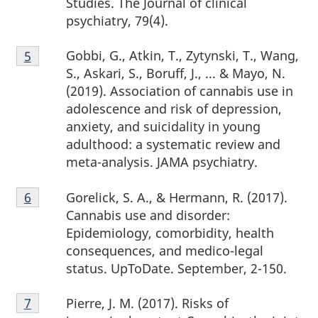
Studies. The Journal of clinical
psychiatry, 79(4).
Note
Gobbi, G., Atkin, T., Zytynski, T., Wang,
Retour à la référence de la note de bas de page
5
de
S., Askari, S., Boruff, J., ... & Mayo, N.
bas
(2019). Association of cannabis use in
de
adolescence and risk of depression,
page
anxiety, and suicidality in young
5
adulthood: a systematic review and
meta-analysis. JAMA psychiatry.
Note
Gorelick, S. A., & Hermann, R. (2017).
Retour à la référence de la note de bas de page
6
de
Cannabis use and disorder:
bas
Epidemiology, comorbidity, health
de
consequences, and medico-legal
page
status. UpToDate. September, 2-150.
6
Note
Pierre, J. M. (2017). Risks of
Retour à la référence de la note de bas de page
7
de