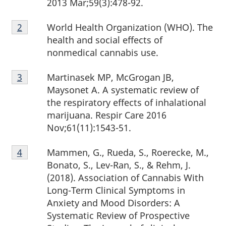
2013 Mar;59(3):478-92.
de
Note
page
World Health Organization (WHO). The
Retour à la
2
référence de la note de bas de page
de
1
health and social effects of
bas
nonmedical cannabis use.
de
Note
page
Martinasek MP, McGrogan JB,
Retour à la référence de la note de bas de page
3
de
2
Maysonet A. A systematic review of
bas
the respiratory effects of inhalational
de
marijuana. Respir Care 2016
page
Nov;61(11):1543-51.
3
Note
Mammen, G., Rueda, S., Roerecke, M.,
Retour à la
4
référence de la note de bas de page
de
Bonato, S., Lev-Ran, S., & Rehm, J.
bas
(2018). Association of Cannabis With
de
Long-Term Clinical Symptoms in
page
Anxiety and Mood Disorders: A
4
Systematic Review of Prospective