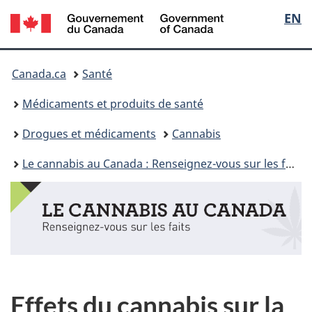
/
Sélec
EN
Passer
Passer
Passer
Government
au
à
à
de
of
contenu
«
la
Vous
Canada
principal
Au
version
Canada.ca
Santé
la
sujet
HTML
êtes
du
simplifiée
Médicaments et produits de santé
langu
gouvernement
ici :
»
Drogues et médicaments
Cannabis
Le cannabis au Canada : Renseignez-vous sur les faits
Effets du cannabis sur la