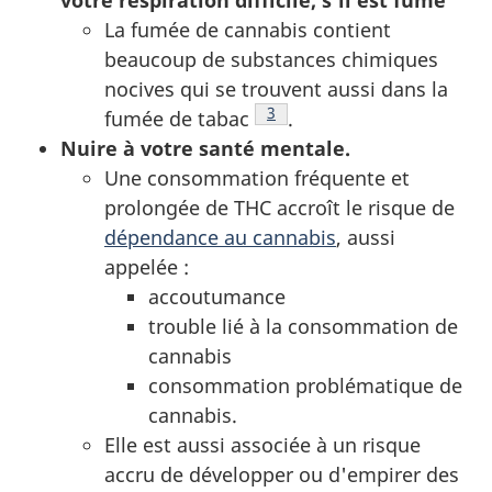
votre respiration difficile, s'il est fumé
La fumée de cannabis contient
beaucoup de substances chimiques
nocives qui se trouvent aussi dans la
Note de bas de page
3
fumée de tabac
.
Nuire à votre santé mentale.
Une consommation fréquente et
prolongée de THC accroît le risque de
dépendance au cannabis
, aussi
appelée :
accoutumance
trouble lié à la consommation de
cannabis
consommation problématique de
cannabis.
Elle est aussi associée à un risque
accru de développer ou d'empirer des