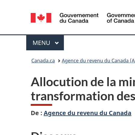
Sélection
de
la
Menu
MENU
PRINCIPAL
langue
Vous
Canada.ca
Agence du revenu du Canada (A
êtes
Allocution de la mi
ici :
transformation des
De :
Agence du revenu du Canada