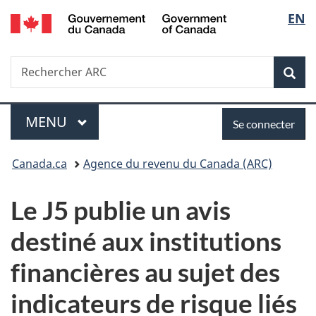
/
Sélec
EN
Passer
Passer
Passer
Government
au
à
à
de
of
contenu
«
la
Canada
Recherche
Rechercher
principal
Au
version
Rec
la
ARC
sujet
HTML
du
simplifiée
langu
Menu
Se
gouvernement
MENU
PRINCIPAL
Se connecter
»
connecter
Vous
Canada.ca
Agence du revenu du Canada (ARC)
êtes
Le J5 publie un avis
ici :
destiné aux institutions
financières au sujet des
indicateurs de risque liés