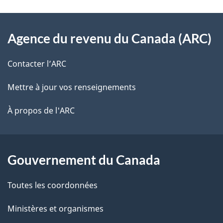
t
À
a
Agence du revenu du Canada (ARC)
propos
i
de
l
Contacter l’ARC
ce
s
Mettre à jour vos renseignements
site
d
À propos de l'ARC
e
l
Gouvernement du Canada
a
Toutes les coordonnées
p
Ministères et organismes
a