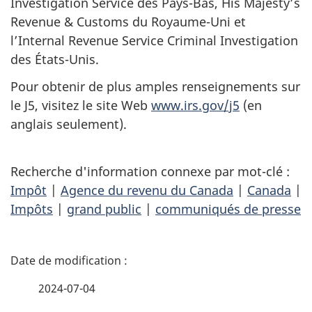
Investigation Service
des
Pays-Bas
,
His Majesty’s
Revenue & Customs
du
Royaume-Uni
et
l’
Internal Revenue Service Criminal Investigation
des
États-Unis
.
Pour obtenir de plus amples renseignements sur
le J5, visitez le site Web
www.irs.gov/j5
(en
anglais seulement).
Recherche d'information connexe par mot-clé :
Impôt
|
Agence du revenu du Canada
|
Canada
|
Impôts
|
grand public
|
communiqués de presse
D
é
2024-07-04