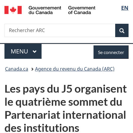
/
Sélec
EN
Passer
Passer
Passer
Government
au
à
à
de
of
contenu
«
la
Canada
Recherche
Rechercher
principal
Au
version
Rec
la
ARC
sujet
HTML
du
simplifiée
langu
Menu
Se
gouvernement
MENU
PRINCIPAL
Se connecter
»
connecter
Vous
Canada.ca
Agence du revenu du Canada (ARC)
êtes
Les pays du J5 organisent
ici :
le quatrième sommet du
Partenariat international
des institutions