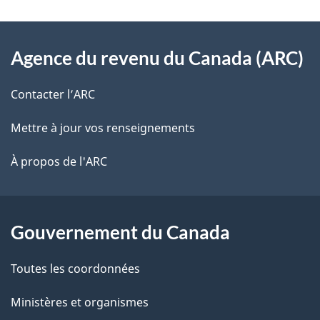
t
À
a
Agence du revenu du Canada (ARC)
propos
i
de
l
Contacter l’ARC
ce
s
Mettre à jour vos renseignements
site
d
À propos de l'ARC
e
l
Gouvernement du Canada
a
Toutes les coordonnées
p
Ministères et organismes
a