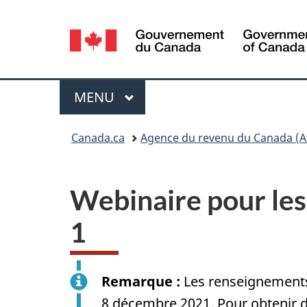
Sélection
de
la
Menu
MENU
PRINCIPAL
langue
Vous
Canada.ca
Agence du revenu du Canada (A
êtes
ici :
Webinaire pour les
1
Remarque :
Les renseignements c
8 décembre 2021
. Pour obtenir 