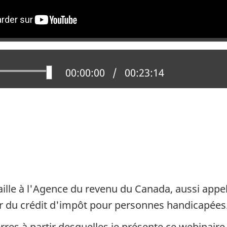
ver
Position actuelle :
00:00:00
Temps total :
00:23:14
e
t
vaille à l'Agence du revenu du Canada, aussi appel
ler du crédit d'impôt pour personnes handicapées
rres à partir desquelles je présente ce webinaire f