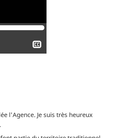
Afficher
le
sous-
titrage
ée l'Agence. Je suis très heureux
.
ont partie du territoire traditionnel