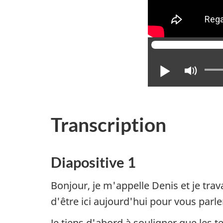
Lire
Acti
le
mod
mue
Transcription
Diapositive 1
Bonjour, je m'appelle Denis et je tra
d'être ici aujourd'hui pour vous par
Je tiens d'abord à souligner que les te