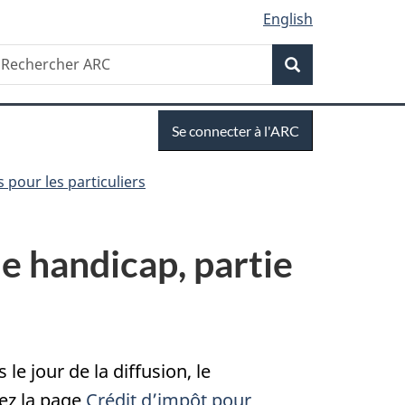
English
Recherche
echercher
Recherche
RC
Se
Se connecter à l'ARC
connecter
 pour les particuliers
e handicap, partie
e jour de la diffusion, le
tez la page
Crédit d’impôt pour