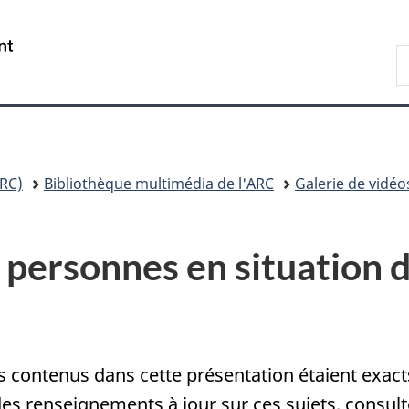
Passer
Passer
Passer
au
à
à
/
R
contenu
«
la
Government
A
principal
Au
version
of
sujet
HTML
Canada
du
simplifiée
gouvernement
»
RC)
Bibliothèque multimédia de l'ARC
Galerie de vidéos
 personnes en situation d
ontenus dans cette présentation étaient exacts l
des renseignements à jour sur ces sujets, consul