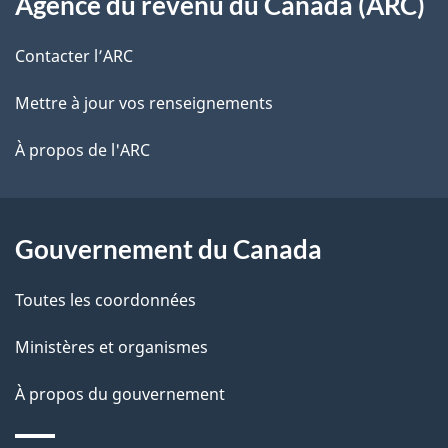
Agence du revenu du Canada (ARC)
propos
i
de
l
Contacter l’ARC
ce
s
Mettre à jour vos renseignements
site
d
À propos de l'ARC
e
l
Gouvernement du Canada
a
Toutes les coordonnées
p
Ministères et organismes
a
À propos du gouvernement
g