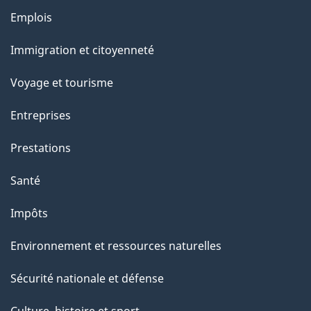
e
Thèmes
Emplois
et
Immigration et citoyenneté
sujets
Voyage et tourisme
Entreprises
Prestations
Santé
Impôts
Environnement et ressources naturelles
Sécurité nationale et défense
Culture, histoire et sport