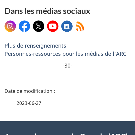
Dans les médias sociaux
Instagram
Facebook
X
YouTube
LinkedIn
Plus de renseignements
Personnes-ressources pour les médias de l'ARC
-30-
D
é
2023-06-27
t
À
a