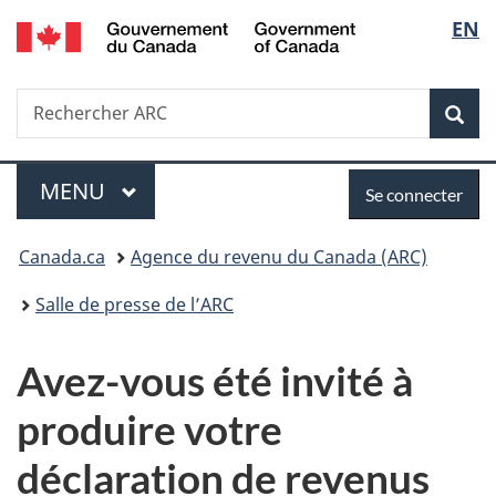
/
Sélec
EN
Passer
Passer
Passer
Government
au
à
à
de
of
contenu
«
la
Canada
Recherche
Rechercher
principal
Au
version
Rec
la
ARC
sujet
HTML
du
simplifiée
langu
Menu
Se
gouvernement
MENU
PRINCIPAL
Se connecter
»
connecter
Vous
Canada.ca
Agence du revenu du Canada (ARC)
êtes
Salle de presse de l’ARC
ici :
Avez-vous été invité à
produire votre
déclaration de revenus