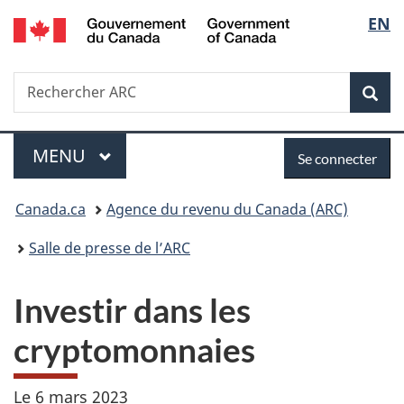
/
Sélec
EN
Passer
Passer
Passer
Government
au
à
à
de
of
contenu
«
la
Canada
Recherche
Rechercher
principal
Au
version
Rec
la
ARC
sujet
HTML
du
simplifiée
langu
Menu
Se
gouvernement
MENU
PRINCIPAL
Se connecter
»
connecter
Vous
Canada.ca
Agence du revenu du Canada (ARC)
êtes
Salle de presse de l’ARC
ici :
Investir dans les
cryptomonnaies
Le
6 mars 2023