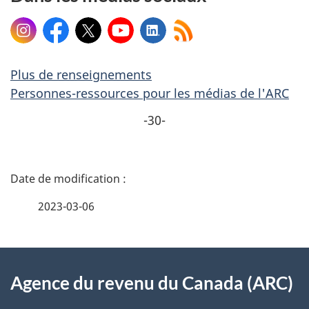
Instagram
Facebook
X
YouTube
LinkedIn
Plus de renseignements
Personnes-ressources pour les médias de l'ARC
-30-
D
é
2023-03-06
t
À
a
Agence du revenu du Canada (ARC)
propos
i