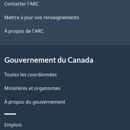
de
l
Contacter l’ARC
ce
s
Mettre à jour vos renseignements
site
d
À propos de l'ARC
e
l
Gouvernement du Canada
a
Toutes les coordonnées
p
Ministères et organismes
a
À propos du gouvernement
g
e
Thèmes
Emplois