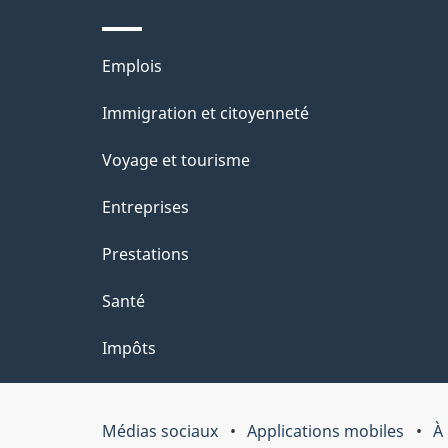
l
Thèmes
Emplois
a
et
Immigration et citoyenneté
p
sujets
Voyage et tourisme
a
Entreprises
g
Prestations
e
Santé
Impôts
Médias sociaux
Applications mobiles
À
Organisation