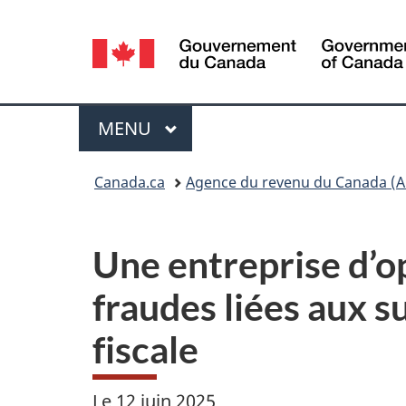
Sélection
de
la
Menu
MENU
PRINCIPAL
langue
Vous
Canada.ca
Agence du revenu du Canada (A
êtes
ici :
Une entreprise d’op
fraudes liées aux 
fiscale
Le 12 juin 2025