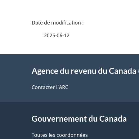
D
é
2025-06-12
t
À
a
Agence du revenu du Canada 
propos
i
de
Contacter l’ARC
l
ce
s
site
Gouvernement du Canada
d
e
Toutes les coordonnées