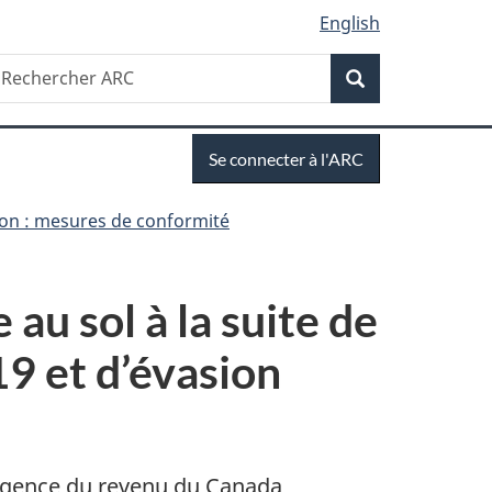
English
Recherche
echercher
Recherche
RC
Se
Se connecter à l'ARC
connecter
ion : mesures de conformité
au sol à la suite de
9 et d’évasion
gence du revenu du Canada