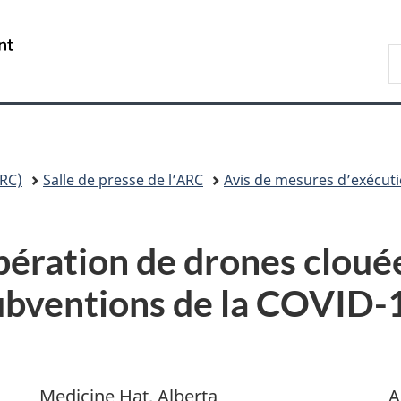
Passer
Passer
Passer
au
à
à
/
R
contenu
«
la
Government
A
principal
Au
version
of
sujet
HTML
Canada
du
simplifiée
gouvernement
»
RC)
Salle de presse de l’ARC
Avis de mesures d’exécut
ération de drones clouée 
subventions de la COVID-1
Medicine Hat, Alberta
A