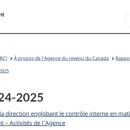
Passer
Passer
Passer
au
à
à
/
R
contenu
«
la
Government
A
principal
Au
version
of
sujet
HTML
Canada
du
simplifiée
gouvernement
»
RC)
À propos de l'Agence du revenu du Canada
Rappor
-2025
024-2025
la direction englobant le contrôle interne en mat
t – Activités de l'Agence