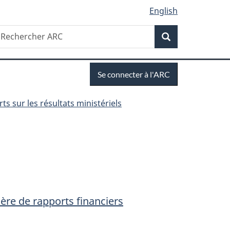
English
Recherche
echercher
Recherche
RC
Se
Se connecter à l'ARC
connecter
ts sur les résultats ministériels
ière de rapports financiers