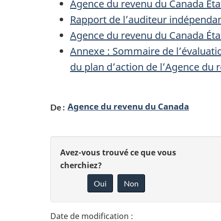
Agence du revenu du Canada États
Rapport de l’auditeur indépendan
Agence du revenu du Canada États
Annexe : Sommaire de l’évaluation
du plan d’action de l’Agence du
Agence du revenu du Canada
De :
D
D
Avez-vous trouvé ce que vous
é
cherchiez?
o
Oui
Non
t
n
n
a