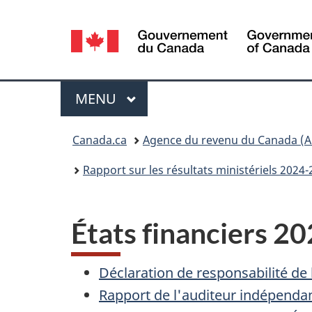
Sélection
de
la
Menu
MENU
PRINCIPAL
langue
Vous
Canada.ca
Agence du revenu du Canada (A
êtes
Rapport sur les résultats ministériels 2024
ici :
États financiers 2
Déclaration de responsabilité de 
Rapport de l'auditeur indépendan