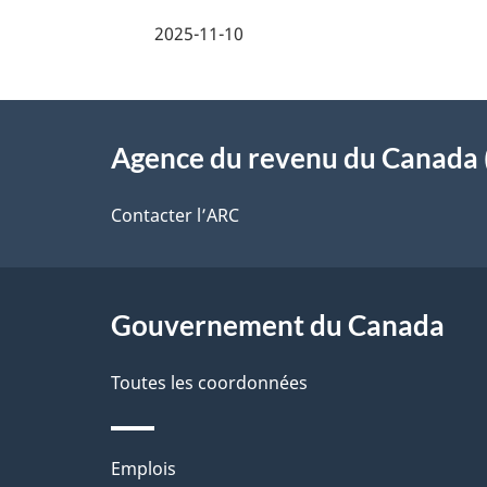
e
i
2025-11-10
z
l
v
À
s
o
Agence du revenu du Canada 
propos
d
t
de
Contacter l’ARC
r
e
ce
e
l
r
site
Gouvernement du Canada
a
é
Toutes les coordonnées
p
t
a
r
Thèmes
Emplois