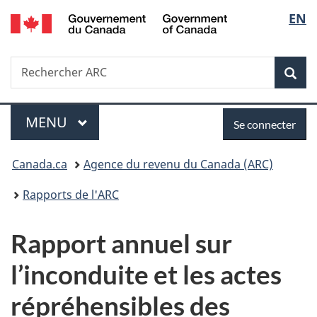
/
Sélec
EN
Passer
Passer
Passer
Government
au
à
à
de
of
contenu
«
la
Canada
Recherche
Rechercher
principal
Au
version
Rec
la
ARC
sujet
HTML
du
simplifiée
langu
Menu
Se
gouvernement
MENU
PRINCIPAL
Se connecter
»
connecter
Vous
Canada.ca
Agence du revenu du Canada (ARC)
êtes
Rapports de l'ARC
ici :
Rapport annuel sur
l’inconduite et les actes
répréhensibles des