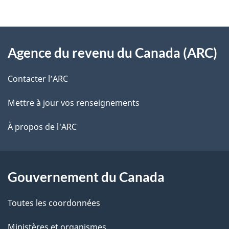
i
z
v
l
o
À
s
t
Agence du revenu du Canada (ARC)
propos
r
d
de
e
Contacter l’ARC
e
r
ce
Mettre à jour vos renseignements
l
é
site
t
À propos de l'ARC
a
r
p
o
a
a
Gouvernement du Canada
c
g
Toutes les coordonnées
t
e
i
Ministères et organismes