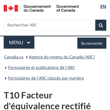
/
Sélec
EN
Passer
Passer
Passer
Government
au
à
à
de
of
contenu
«
la
Canada
Recherche
Rechercher
principal
Au
version
Rec
la
ARC
sujet
HTML
du
simplifiée
langu
Menu
Se
gouvernement
MENU
PRINCIPAL
Se connecter
»
connecter
Vous
Canada.ca
Agence du revenu du Canada (ARC)
êtes
Formulaires et publications de l'ARC
ici :
Formulaires de l'ARC classés par numéro
T10 Facteur
d'équivalence rectifié