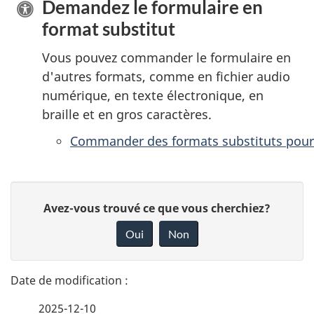
Demandez le formulaire en
format substitut
Vous pouvez commander le formulaire en
d'autres formats, comme en fichier audio
numérique, en texte électronique, en
braille et en gros caractères.
Commander des formats substituts pour
D
D
Avez-vous trouvé ce que vous cherchiez?
é
o
Oui
Non
n
t
n
a
e
2025-12-10