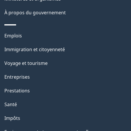
o
À propos du gouvernement
n
s
u
Thèmes
Emplois
r
et
c
Immigration et citoyenneté
sujets
e
Voyage et tourisme
t
t
Entreprises
e
Prestations
p
a
Santé
g
Impôts
e