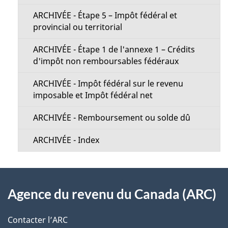
n
u
s
ARCHIVÉE - Étape 5 – Impôt fédéral et
provincial ou territorial
u
r
ARCHIVÉE - Étape 1 de l'annexe 1 – Crédits
c
d'impôt non remboursables fédéraux
e
ARCHIVÉE - Impôt fédéral sur le revenu
t
imposable et Impôt fédéral net
t
ARCHIVÉE - Remboursement ou solde dû
e
p
ARCHIVÉE - Index
a
g
À
e
Agence du revenu du Canada (ARC)
propos
de
Contacter l’ARC