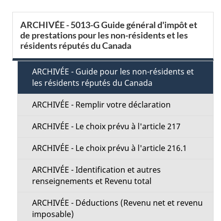
o
s
S
t
ARCHIVÉE - 5013-G Guide général d'impôt et
r
de prestations pour les non-résidents et les
d
e
résidents réputés du Canada
e
e
c
r
ARCHIVÉE - Guide pour les non-résidents et
l
t
é
les résidents réputés du Canada
t
a
i
ARCHIVÉE - Remplir votre déclaration
r
p
o
ARCHIVÉE - Le choix prévu à l'article 217
o
a
a
n
ARCHIVÉE - Le choix prévu à l'article 216.1
c
g
M
ARCHIVÉE - Identification et autres
t
renseignements et Revenu total
e
e
i
ARCHIVÉE - Déductions (Revenu net et revenu
o
n
imposable)