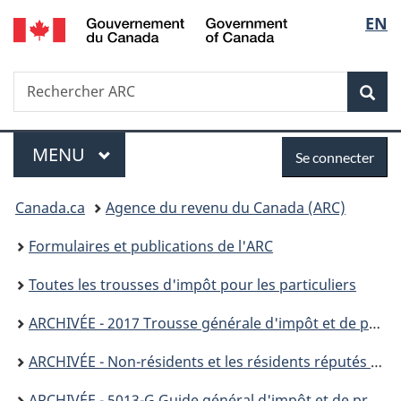
/
Sélec
EN
Passer
Passer
Passer
Passer
Government
au
à
au
à
de
of
contenu
«
menu
la
Canada
Recherche
Rechercher
principal
Au
de
version
Rec
la
ARC
sujet
la
HTML
du
section
simplifiée
langu
Menu
Se
gouvernement
MENU
PRINCIPAL
Se connecter
»
connecter
Vous
Canada.ca
Agence du revenu du Canada (ARC)
êtes
Formulaires et publications de l'ARC
ici :
Toutes les trousses d'impôt pour les particuliers
ARCHIVÉE - 2017 Trousse générale d'impôt et de prestations
ARCHIVÉE - Non-résidents et les résidents réputés du Canada
ARCHIVÉE - 5013-G Guide général d'impôt et de prestations pour les non-résidents et les résidents réputés du Canada