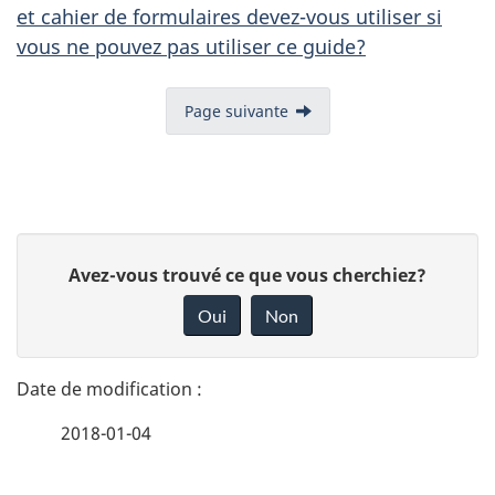
et cahier de formulaires devez-vous utiliser si
vous ne pouvez pas utiliser ce guide?
Page suivante
D
D
Avez-vous trouvé ce que vous cherchiez?
é
o
Oui
Non
n
t
n
a
e
2018-01-04
i
z
v
l