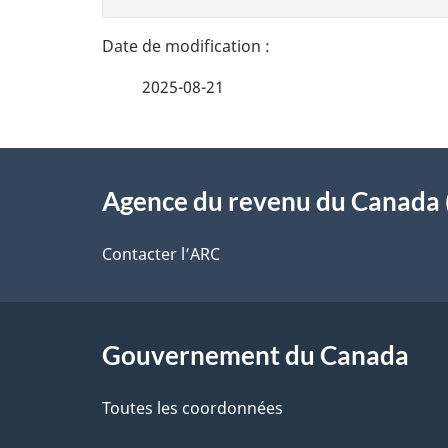
t
n
n
a
e
i
2025-08-21
z
l
v
À
s
o
Agence du revenu du Canada 
propos
d
t
de
Contacter l’ARC
r
e
ce
e
l
r
site
Gouvernement du Canada
a
é
Toutes les coordonnées
p
t