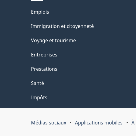
a
r
Thèmes
Emplois
o
g
et
Immigration et citoyenneté
a
e
sujets
c
Voyage et tourisme
t
Entreprises
i
Prestations
o
Santé
n
Impôts
s
u
Médias sociaux
Applications mobiles
À
Organisation
r
du