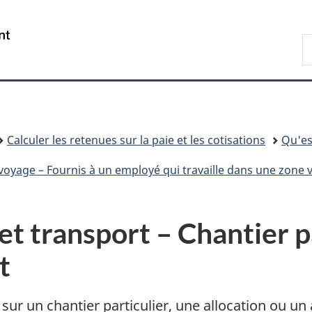
Passer
Passer
Passer
au
à
à
/
R
contenu
«
la
Government
A
principal
Au
version
of
sujet
HTML
Canada
du
simplifiée
gouvernement
»
Calculer les retenues sur la paie et les cotisations
Qu'es
 voyage – Fournis à un employé qui travaille dans une zone 
t transport – Chantier p
t
sur un chantier particulier, une allocation ou un