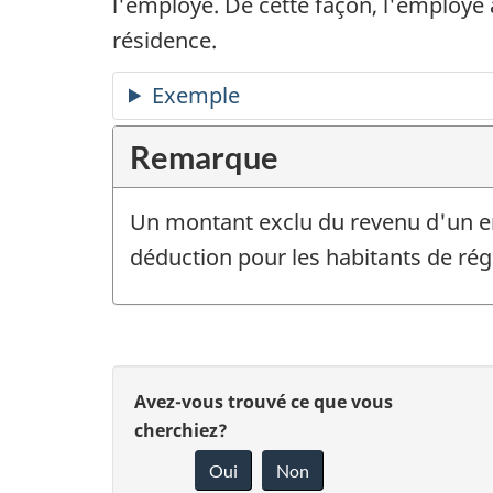
l'employé. De cette façon, l'employé
résidence.
Exemple
Remarque
Un montant exclu du revenu d'un emp
déduction pour les habitants de rég
D
D
Avez-vous trouvé ce que vous
é
cherchiez?
o
Oui
Non