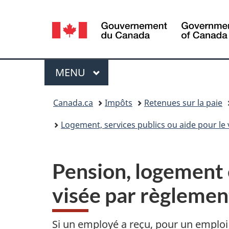
Sélection
de
la
Menu
MENU
PRINCIPAL
langue
Vous
Canada.ca
Impôts
Retenues sur la paie
êtes
Logement, services publics ou aide pour le
ici :
Pension, logement e
visée par règlemen
Si un employé a reçu, pour un emploi 