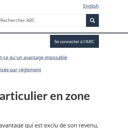
English
Recherche
echercher
Recherche
RC
Se
Se connecter à l'ARC
connecter
t-ce qu'un avantage imposable
visée par règlement
articulier en zone
 avantage qui est exclu de son revenu,