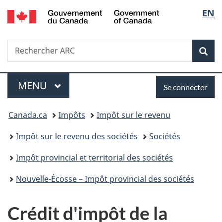
/
Sélec
EN
Passer
Passer
Passer
Government
au
à
à
de
of
contenu
«
la
Canada
Recherche
Rechercher
principal
Au
version
Rec
la
ARC
sujet
HTML
du
simplifiée
langu
Menu
Se
gouvernement
MENU
PRINCIPAL
Se connecter
»
connecter
Vous
Canada.ca
Impôts
Impôt sur le revenu
êtes
Impôt sur le revenu des sociétés
Sociétés
ici :
Impôt provincial et territorial des sociétés
Nouvelle-Écosse – Impôt provincial des sociétés
Crédit d'impôt de la