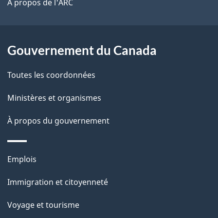
site
t
À propos de l'ARC
a
r
p
o
a
a
Gouvernement du Canada
c
g
Toutes les coordonnées
t
e
i
Ministères et organismes
o
À propos du gouvernement
n
s
u
Thèmes
Emplois
r
et
c
Immigration et citoyenneté
sujets
e
Voyage et tourisme
t