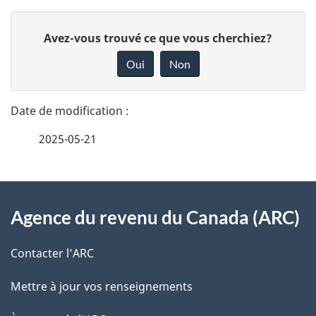
D
D
Avez-vous trouvé ce que vous cherchiez?
é
o
Oui
Non
n
t
n
a
e
2025-05-21
i
z
v
l
o
À
s
t
Agence du revenu du Canada (ARC)
propos
r
d
de
e
Contacter l’ARC
e
r
ce
Mettre à jour vos renseignements
l
é