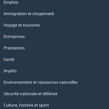
Thèmes
Emplois
r
et
c
Immigration et citoyenneté
sujets
e
Voyage et tourisme
t
t
Entreprises
e
Prestations
p
a
Santé
g
Impôts
e
Environnement et ressources naturelles
Sécurité nationale et défense
Culture, histoire et sport