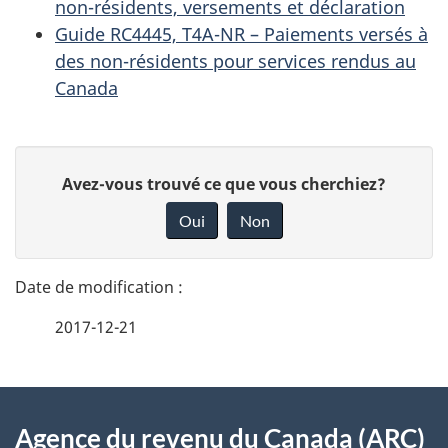
non-résidents, versements et déclaration
Guide RC4445, T4A-NR – Paiements versés à
des non-résidents pour services rendus au
Canada
D
D
Avez-vous trouvé ce que vous cherchiez?
é
o
Oui
Non
n
t
n
a
e
2017-12-21
i
z
v
l
o
À
s
t
Agence du revenu du Canada (ARC)