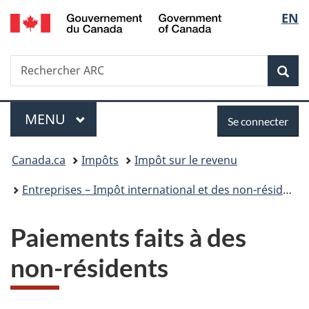
/
Sélec
EN
Passer
Passer
Passer
Government
au
à
à
de
of
contenu
«
la
Canada
Recherche
Rechercher
principal
Au
version
Rec
la
ARC
sujet
HTML
du
simplifiée
langu
Menu
Se
gouvernement
MENU
PRINCIPAL
Se connecter
»
connecter
Vous
Canada.ca
Impôts
Impôt sur le revenu
êtes
Entreprises – Impôt international et des non-résidents
ici :
Paiements faits à des
non-résidents