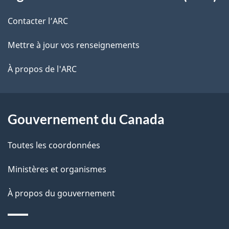
propos
r
d
de
e
Contacter l’ARC
e
r
ce
Mettre à jour vos renseignements
l
é
site
t
À propos de l'ARC
a
r
p
o
a
a
Gouvernement du Canada
c
g
Toutes les coordonnées
t
e
i
Ministères et organismes
o
À propos du gouvernement
n
s
u