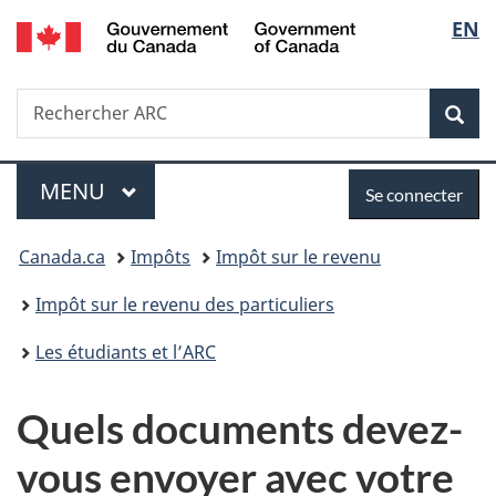
/
Sélec
EN
Passer
Passer
Passer
Government
au
à
à
de
of
contenu
«
la
Canada
Recherche
Rechercher
principal
Au
version
Rec
la
ARC
sujet
HTML
du
simplifiée
langu
Menu
Se
gouvernement
MENU
PRINCIPAL
Se connecter
»
connecter
Vous
Canada.ca
Impôts
Impôt sur le revenu
êtes
Impôt sur le revenu des particuliers
ici :
Les étudiants et l’ARC
Quels documents devez-
vous envoyer avec votre