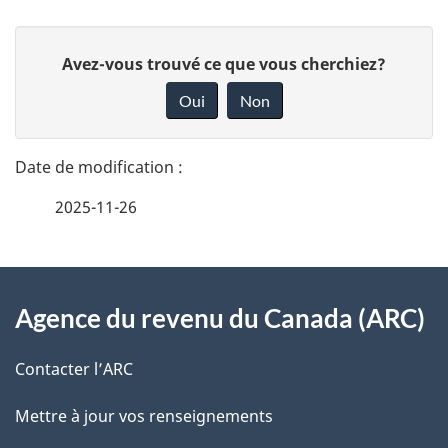
D
D
Avez-vous trouvé ce que vous cherchiez?
é
o
Oui
Non
n
t
n
a
e
2025-11-26
i
z
v
l
o
À
s
t
Agence du revenu du Canada (ARC)
propos
r
d
de
e
Contacter l’ARC
e
r
ce
Mettre à jour vos renseignements
l
é