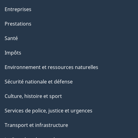
t
t
Entreprises
e
Prestations
p
a
Santé
g
Impôts
e
Environnement et ressources naturelles
Sécurité nationale et défense
Culture, histoire et sport
Services de police, justice et urgences
Transport et infrastructure