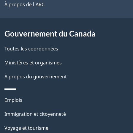
site
t
À propos de l'ARC
a
r
p
o
a
a
Gouvernement du Canada
c
g
Toutes les coordonnées
t
e
i
Ministères et organismes
o
À propos du gouvernement
n
s
u
Thèmes
Emplois
r
et
c
Immigration et citoyenneté
sujets
e
Voyage et tourisme