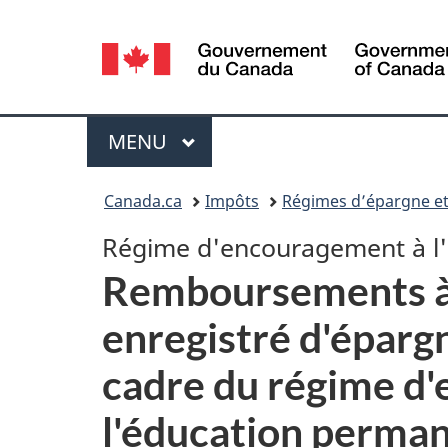
Sélection
de
la
Menu
MENU
PRINCIPAL
langue
Vous
Canada.ca
Impôts
Régimes d’épargne et
êtes
Régime d'encouragement à l
ici :
Remboursements à
enregistré d'épargn
cadre du régime d
l'éducation perma