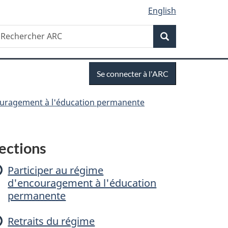
English
Recherche
echercher
Recherche
RC
Se
Se connecter à l'ARC
connecter
uragement à l'éducation permanente
R
ections
é
Participer au régime
d'encouragement à l'éducation
g
permanente
Retraits du régime