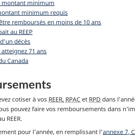
r
le montant minimum
 montant minimum requis
nt être remboursés en moins de 10 ans
pait au REEP
 d’un décès
 atteignez 71 ans
 du Canada
ursements
t
evez cotiser à vos
REER,
RPAC
et
RPD
dans l’ann
 Vous pouvez faire vos remboursements dans n’im
au REER.
l
ment pour l’année, en remplissant l'
annexe 7, Co