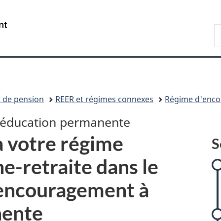
Passer
Passer
Passer
Passer
au
à
à
à
/
R
contenu
:
«
la
Government
A
principal
Régime
Au
version
of
d'encouragement
sujet
HTML
Canada
à
du
simplifiée
l'éducation
gouvernement
permanente
»
 de pension
REER et régimes connexes
Régime d'enco
'éducation permanente
 votre régime
S
e-retraite dans le
'encouragement à
nente
i