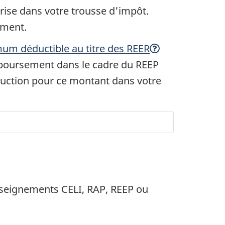
rise dans votre trousse d'impôt.
ement.
é
m déductible au titre des REER
d
mboursement dans le cadre du REEP
uction pour ce montant dans votre
u
c
a
enseignements CELI, RAP, REEP ou
o