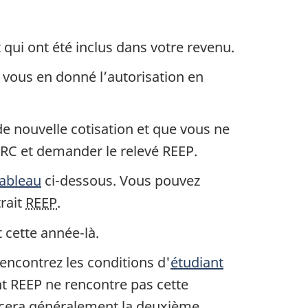
n
p
qui ont été inclus dans votre revenu.
e
 vous en donné l’autorisation en
m
de nouvelle cotisation et que vous ne
RC et demander le relevé REEP.
a
tableau
ci-dessous. Vous pouvez
n
rait
REEP
.
e
cette année-là.
n
rencontrez les conditions d'
étudiant
t REEP ne rencontre pas cette
cera généralement la deuxième