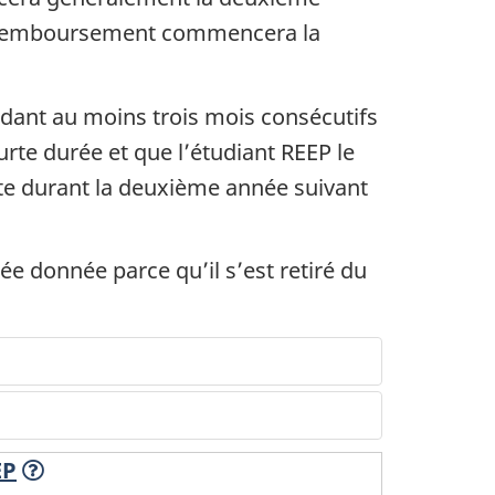
e
de remboursement commencera la
endant au moins trois mois consécutifs
rte durée et que l’étudiant REEP le
te durant la deuxième année suivant
e donnée parce qu’il s’est retiré du
EP