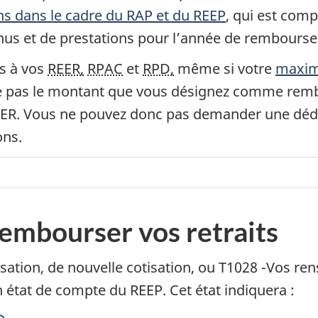
'
ns dans le cadre du RAP et du REEP
, qui est comp
venus et de prestations pour l’année de rembours
s à vos
REER,
RPAC
et
RPD,
même si votre
maximu
ère pas le montant que vous désignez comme re
EER. Vous ne pouvez donc pas demander une déd
ons.
t
embourser vos retraits
i
isation, de nouvelle cotisation, ou T1028 -Vos r
état de compte du REEP. Cet état indiquera :