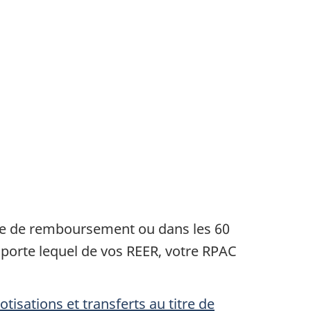
a
g
e
m
e
n
ée de remboursement ou dans
les 60
porte lequel de vos REER, votre RPAC
à
tisations et transferts au titre de