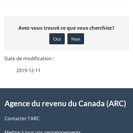
D
D
Avez-vous trouvé ce que vous cherchiez?
é
o
Oui
Non
n
t
n
a
e
2019-12-11
i
z
v
l
o
À
s
t
Agence du revenu du Canada (ARC)
propos
r
d
de
e
Contacter l’ARC
e
r
ce
Mettre à jour vos renseignements