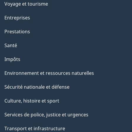
e
Voyage et tourisme
t
t
Entreprises
e
Prestations
p
a
Santé
g
Impôts
e
Environnement et ressources naturelles
Sécurité nationale et défense
Culture, histoire et sport
Services de police, justice et urgences
Transport et infrastructure