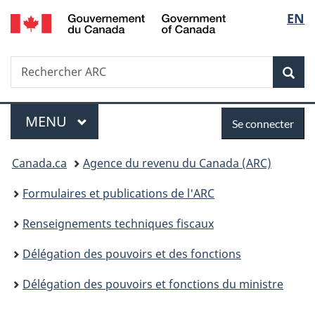
/
Sélec
EN
Passer
Passer
Passer
Government
au
à
à
de
of
contenu
«
la
Canada
Recherche
Rechercher
principal
Au
version
Rec
la
ARC
sujet
HTML
du
simplifiée
langu
Menu
Se
gouvernement
MENU
PRINCIPAL
Se connecter
»
connecter
Vous
Canada.ca
Agence du revenu du Canada (ARC)
êtes
Formulaires et publications de l'ARC
ici :
Renseignements techniques fiscaux
Délégation des pouvoirs et des fonctions
Délégation des pouvoirs et fonctions du ministre