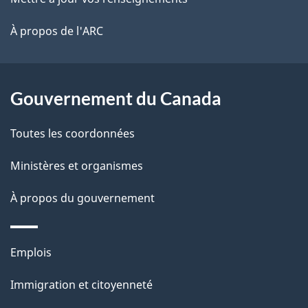
l
é
site
t
À propos de l'ARC
a
r
p
o
a
a
Gouvernement du Canada
c
g
Toutes les coordonnées
t
e
i
Ministères et organismes
o
À propos du gouvernement
n
s
u
Thèmes
Emplois
r
et
c
Immigration et citoyenneté
sujets