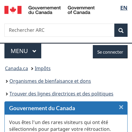
/
Sélec
EN
Passer
Passer
Passer
Passer
Government
au
au
à
à
de
of
Gestionnaire
contenu
«
la
Canada
Recherche
Rechercher
des
principal
Au
version
Rec
la
ARC
Invitations
sujet
HTML
du
simplifiée
langu
Menu
Se
gouvernement
MENU
PRINCIPAL
Se connecter
»
connecter
Vous
Canada.ca
Impôts
êtes
Organismes de bienfaisance et dons
ici :
Trouver des lignes directrices et des politiques
×
F
Gouvernement du Canada
:
Vous êtes l’un des rares visiteurs qui ont été
sélectionnés pour partager votre rétroaction.