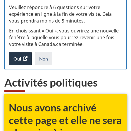
S
Veuillez répondre à 6 questions sur votre
d
expérience en ligne à la fin de votre visite. Cela
vous prendra moins de 5 minutes.
si
En choisissant « Oui », vous ouvrirez une nouvelle
w
fenêtre à laquelle vous pourrez revenir une fois
votre visite à Canada.ca terminée.
(t
Oui
accéder
Non
d
au
je
.
sondage.
ne
Activités politiques
veux
pas
participer
au
Nous avons archivé
sondage
du
cette page et elle ne sera
site
web,