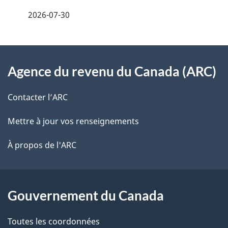
e
2026-07-30
i
z
v
l
o
À
s
t
Agence du revenu du Canada (ARC)
propos
r
d
de
e
Contacter l’ARC
e
r
ce
Mettre à jour vos renseignements
l
é
site
t
À propos de l'ARC
a
r
p
o
a
a
Gouvernement du Canada
c
g
Toutes les coordonnées
t