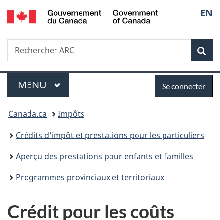
/
Sélec
EN
Passer
Passer
Passer
Government
au
à
à
de
of
contenu
«
la
Canada
Recherche
Rechercher
principal
Au
version
Rec
la
ARC
sujet
HTML
du
simplifiée
langu
Menu
Se
gouvernement
MENU
PRINCIPAL
Se connecter
»
connecter
Vous
Canada.ca
Impôts
êtes
Crédits d’impôt et prestations pour les particuliers
ici :
Aperçu des prestations pour enfants et familles
Programmes provinciaux et territoriaux
Crédit pour les coûts