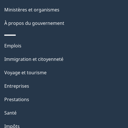
e
i
Ministères et organismes
o
À propos du gouvernement
n
s
u
Thèmes
Emplois
r
et
c
Immigration et citoyenneté
sujets
e
Voyage et tourisme
t
t
Entreprises
e
Prestations
p
a
Santé
g
Impôts