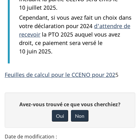
10 juillet 2025
.
Cependant, si vous avez fait un choix dans
votre déclaration pour 2024
d'attendre de
recevoir
la
PTO 2025
auquel vous avez
droit, ce paiement sera versé le
10 juin 2025
.
Feuilles de calcul pour le CCENO pour 202
5
D
D
Avez-vous trouvé ce que vous cherchiez?
é
o
Oui
Non
n
t
n
a