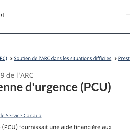
Passer
Passer
Passer
au
à
à
/
R
contenu
«
la
Government
d
principal
À
version
of
C
propos
HTML
Canada
de
simplifiée
ce
site
RC)
Soutien de l’ARC dans les situations difficiles
Prest
»
19 de l'ARC
enne d'urgence (PCU)
de Service Canada
(PCU) fournissait une aide financière aux