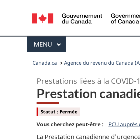
SÃ©lection
de
la
Menu
MENU
PRINCIPAL
langue
Vous
Canada.ca
Agence du revenu du Canada (A
êtes
Prestations liées à la COVID-
ici
Prestation canadi
:
Statut : Fermée
Vous cherchez peut-être :
PCU auprès 
La Prestation canadienne d'urgence 