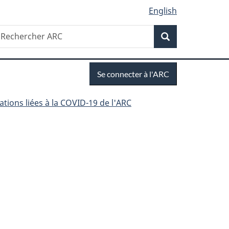
English
Recherche
echercher
ans
Recherche
anada.ca
Se
Se connecter à l'ARC
connecter
ations liées à la COVID-19 de l'ARC