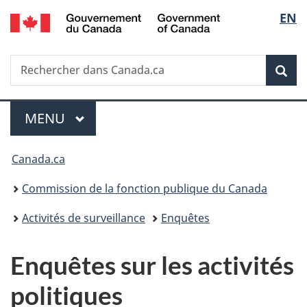
/
Sélec
EN
Passer
Passer
Passer
Passer
Government
au
à
au
à
de
of
contenu
«
menu
la
Canada
Recherche
Rechercher
principal
Au
de
version
Rec
la
dans
sujet
la
HTML
Canada.ca
du
section
simplifiée
langu
Menu
gouvernement
MENU
PRINCIPAL
»
Vous
Canada.ca
êtes
Commission de la fonction publique du Canada
ici :
Activités de surveillance
Enquêtes
Enquêtes sur les activités
politiques