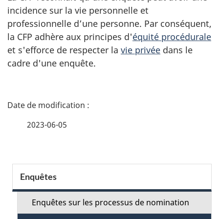
incidence sur la vie personnelle et
professionnelle d’une personne. Par conséquent,
la CFP adhère aux principes d'
équité procédurale
et s'efforce de respecter la
vie privée
dans le
cadre d'une enquête.
D
é
2023-06-05
t
a
S
Enquêtes
i
e
l
Enquêtes sur les processus de nomination
c