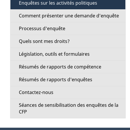
s
Enquêtes sur les activités politiques
t
d
Comment présenter une demande d’enquête
i
e
Processus d'enquête
o
l
Quels sont mes droits?
n
a
Législation, outils et formulaires
M
p
Résumés de rapports de compétence
e
a
Résumés de rapports d'enquêtes
n
g
Contactez-nous
u
e
Séances de sensibilisation des enquêtes de la
CFP