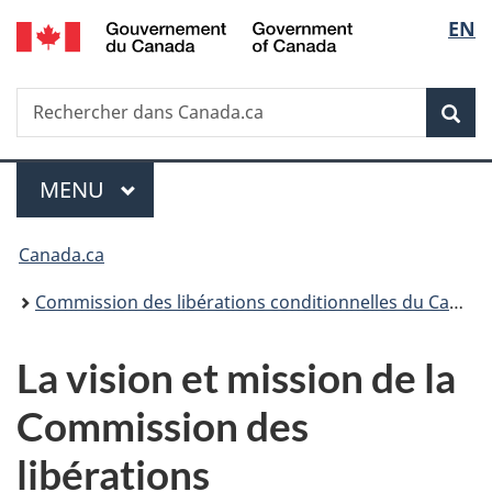
/
Sélec
EN
Passer
Passer
Passer
Passer
Government
au
à
au
à
de
of
contenu
«
menu
la
Canada
Recherche
Rechercher
principal
Au
de
version
Rec
la
dans
sujet
la
HTML
Canada.ca
du
section
simplifiée
langu
Menu
gouvernement
MENU
PRINCIPAL
»
Vous
Canada.ca
êtes
Commission des libérations conditionnelles du Canada
ici :
La vision et mission de la
Commission des
libérations