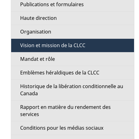
s
Publications et formulaires
t
d
Haute direction
i
e
Organisation
o
l
Vision et mission de la CLCC
n
a
Mandat et rôle
M
p
Emblèmes héraldiques de la CLCC
e
a
Historique de la libération conditionnelle au
n
Canada
g
u
Rapport en matière du rendement des
e
services
Conditions pour les médias sociaux