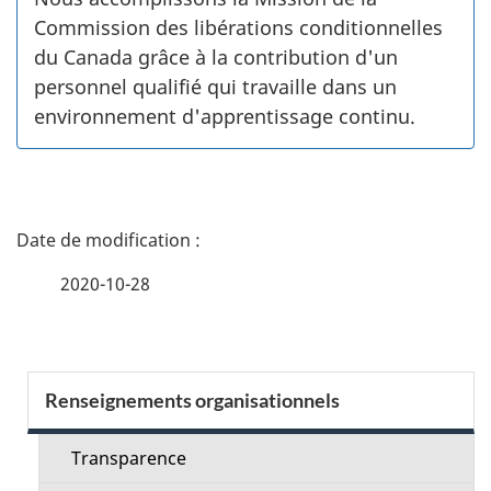
Commission des libérations conditionnelles
du Canada grâce à la contribution d'un
personnel qualifié qui travaille dans un
environnement d'apprentissage continu.
D
é
2020-10-28
t
a
S
Renseignements organisationnels
i
e
l
Transparence
c