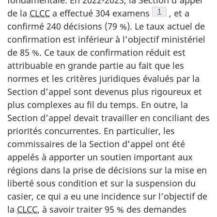
fondamentale. En 2022-2023, la Section d’appel
Note de bas de p
1
de la
CLCC
a effectué 304 examens
, et a
confirmé 240 décisions (79 %). Le taux actuel de
confirmation est inférieur à l’objectif ministériel
de 85 %. Ce taux de confirmation réduit est
attribuable en grande partie au fait que les
normes et les critères juridiques évalués par la
Section d’appel sont devenus plus rigoureux et
plus complexes au fil du temps. En outre, la
Section d’appel devait travailler en conciliant des
priorités concurrentes. En particulier, les
commissaires de la Section d’appel ont été
appelés à apporter un soutien important aux
régions dans la prise de décisions sur la mise en
liberté sous condition et sur la suspension du
casier, ce qui a eu une incidence sur l’objectif de
la
CLCC
, à savoir traiter 95 % des demandes