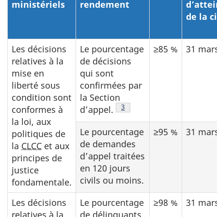
ministériels
rendement
d’atte
de la c
Les décisions
Le pourcentage
≥85 %
31 mar
relatives à la
de décisions
mise en
qui sont
liberté sous
confirmées par
condition sont
la Section
Note de bas de page
3
conformes à
d’appel.
la loi, aux
Le pourcentage
≥95 %
31 mar
politiques de
de demandes
la
CLCC
et aux
d’appel traitées
principes de
en 120 jours
justice
civils ou moins.
fondamentale.
Les décisions
Le pourcentage
≥98 %
31 mar
relatives à la
de délinquants