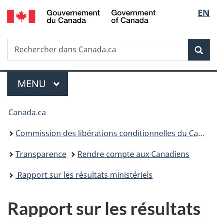
/
Sélec
EN
Passer
Passer
Passer
Government
au
à
à
de
of
contenu
«
la
Canada
Recherche
Rechercher
principal
Au
version
Rec
la
dans
sujet
HTML
Canada.ca
du
simplifiée
langu
Menu
gouvernement
MENU
PRINCIPAL
»
Vous
Canada.ca
êtes
Commission des libérations conditionnelles du Canada
ici :
Transparence
Rendre compte aux Canadiens
Rapport sur les résultats ministériels
Rapport sur les résultats