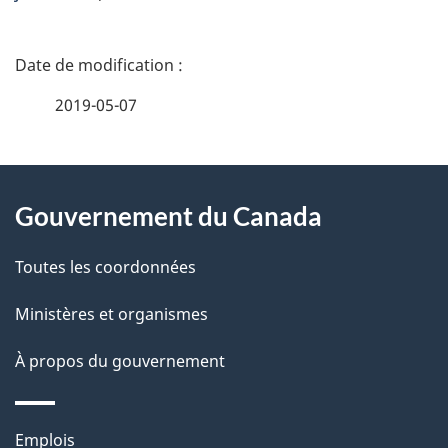
D
é
2019-05-07
t
À
a
Gouvernement du Canada
propos
i
de
l
Toutes les coordonnées
ce
s
Ministères et organismes
site
d
À propos du gouvernement
e
l
Thèmes
Emplois