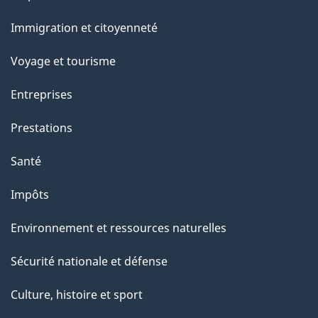
et
a
Immigration et citoyenneté
sujets
p
Voyage et tourisme
a
Entreprises
g
Prestations
e
Santé
Impôts
Environnement et ressources naturelles
Sécurité nationale et défense
Culture, histoire et sport