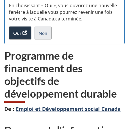
En choisissant « Oui », vous ouvrirez une nouvelle
d
fenêtre à laquelle vous pourrez revenir une fois
votre visite à Canada.ca terminée.
vi
Oui
accéder
Non
(t
au
je
.
sondage.
ne
d
Programme de
veux
pas
financement des
participer
au
objectifs de
sondage
du
développement durable
site
web,
De :
Emploi et Développement social Canada