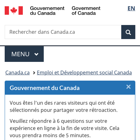
/
Sélec
EN
Passer
Passer
Passer
Passer
Government
au
au
à
à
de
of
Gestionnaire
contenu
«
la
Canada
Recherche
Rechercher
des
principal
Au
version
Rec
la
dans
Invitations
sujet
HTML
Canada.ca
du
simplifiée
langu
Menu
gouvernement
MENU
PRINCIPAL
»
Vous
Canada.ca
Emploi et Développement social Canada
êtes
×
F
Gouvernement du Canada
ici :
:
Vous êtes l’un des rares visiteurs qui ont été
sélectionnés pour partager votre rétroaction.
S
Veuillez répondre à 6 questions sur votre
d
expérience en ligne à la fin de votre visite. Cela
vous prendra moins de 5 minutes.
fi