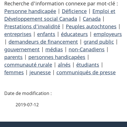
Recherche d'information connexe par mot-clé :
Personne handicapée
|
Déficience
|
Emploi et
Développement social Canada
|
Canada
|
Prestations d'invalidité
|
Peuples autochtones
|
entreprises
|
enfants
|
éducateurs
|
employeurs
|
demandeurs de financement
|
grand public
|
gouvernement
|
médias
|
non-Canadiens
|
parents
|
personnes handicapées
|
communauté rurale
|
aînés
|
étudiants
|
femmes
|
jeunesse
|
communiqués de presse
D
é
2019-07-12
t