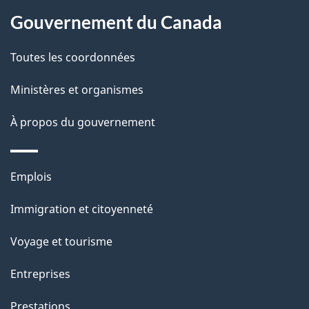
À
a
Gouvernement du Canada
propos
i
de
l
Toutes les coordonnées
ce
s
Ministères et organismes
site
d
À propos du gouvernement
e
l
Thèmes
Emplois
et
a
Immigration et citoyenneté
sujets
p
Voyage et tourisme
a
Entreprises
g
Prestations