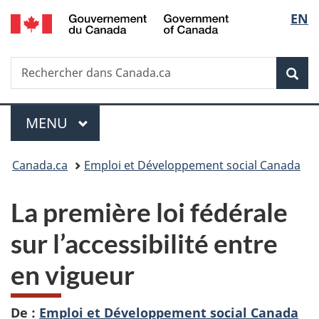
/
Sélec
EN
Passer
Passer
Passer
Government
au
à
à
de
of
contenu
«
la
Canada
Recherche
Rechercher
principal
Au
version
Rec
la
dans
sujet
HTML
Canada.ca
du
simplifiée
langu
Menu
gouvernement
MENU
PRINCIPAL
»
Vous
Canada.ca
Emploi et Développement social Canada
êtes
La première loi fédérale
ici :
sur l’accessibilité entre
en vigueur
De :
Emploi et Développement social Canada