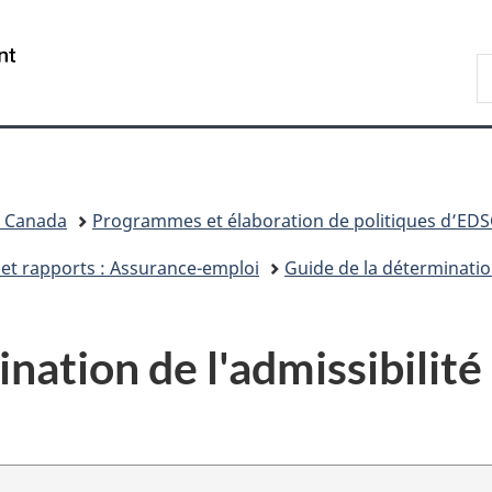
Passer
Passer
Passer
au
à
à
/
R
contenu
«
la
Government
d
principal
Au
version
of
C
sujet
HTML
Canada
du
simplifiée
gouvernement
»
l Canada
Programmes et élaboration de politiques d’EDS
 et rapports : Assurance-emploi
Guide de la détermination
nation de l'admissibilité