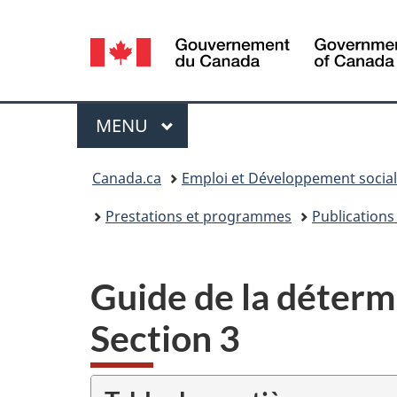
Sélection
de
la
Menu
MENU
PRINCIPAL
langue
Vous
Canada.ca
Emploi et Développement socia
êtes
Prestations et programmes
Publications
ici :
Guide de la détermi
Section 3