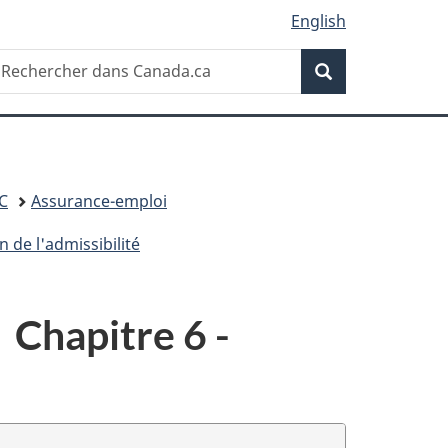
English
Recherche
echercher
Recherche
ans
anada.ca
C
Assurance-emploi
 de l'admissibilité
 Chapitre 6 -