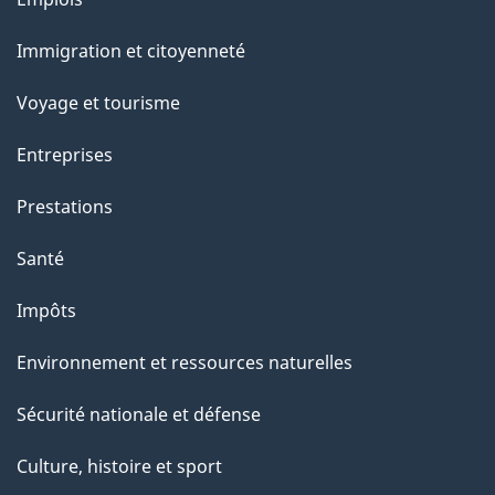
e
a
a
et
n
c
Immigration et citoyenneté
g
sujets
t
t
Voyage et tourisme
e
i
o
Entreprises
n
Prestations
s
u
Santé
r
Impôts
c
e
Environnement et ressources naturelles
t
Sécurité nationale et défense
t
e
Culture, histoire et sport
p