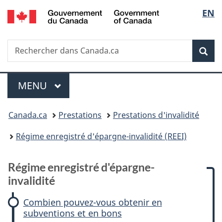
/
Sélec
EN
Passer
Passer
Passer
Passer
Government
au
à
à
à
de
of
contenu
:
«
la
Canada
Recherche
Rechercher
principal
Régime
Au
version
Rec
la
dans
enregistré
sujet
HTML
Canada.ca
d'épargne-
du
simplifiée
langu
Menu
invalidité
gouvernement
MENU
PRINCIPAL
»
Vous
Canada.ca
Prestations
Prestations d'invalidité
êtes
Régime enregistré d'épargne-invalidité (REEI)
ici :
Régime enregistré d'épargne-
invalidité
Combien pouvez-vous obtenir en
subventions et en bons