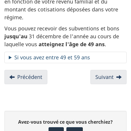
en fonction de votre revenu familial et du
montant des cotisations déposées dans votre
régime.
Vous pouvez recevoir des subventions et bons
jusqu'au
31 décembre de l'année au cours de
laquelle vous
atteignez l'âge de 49 ans
.
Si vous avez entre 49 et 59 ans
N
Précédent
:
Suivant
:
a
Comment
Cotise
v
ouvrir
pour
i
un
voir
régime
croître
g
D
votre
a
D
Avez-vous trouvé ce que vous cherchiez?
éparg
é
t
o