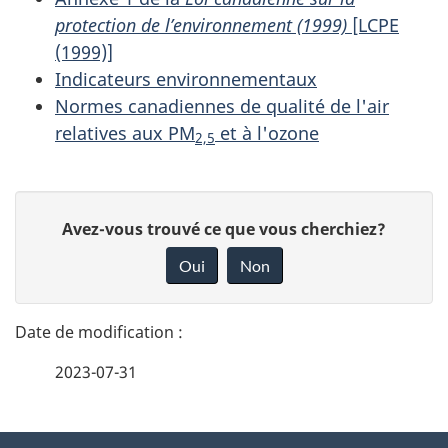
protection de l’environnement (1999)
[LCPE
(1999)]
Indicateurs environnementaux
Normes canadiennes de qualité de l'air
relatives aux PM
et à l'ozone
2,5
D
D
Avez-vous trouvé ce que vous cherchiez?
é
o
Oui
Non
n
t
n
a
e
2023-07-31
i
z
v
l
o