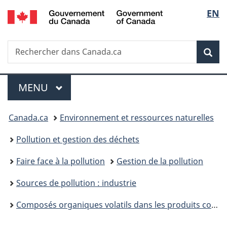
/
Sélec
EN
Passer
Passer
Passer
Government
au
à
à
de
of
contenu
«
la
Canada
Recherche
Rechercher
principal
Au
version
Rec
la
dans
sujet
HTML
Canada.ca
du
simplifiée
langu
Menu
gouvernement
MENU
PRINCIPAL
»
Vous
Canada.ca
Environnement et ressources naturelles
êtes
Pollution et gestion des déchets
ici :
Faire face à la pollution
Gestion de la pollution
Sources de pollution : industrie
Composés organiques volatils dans les produits commerciaux et les produits de consommation