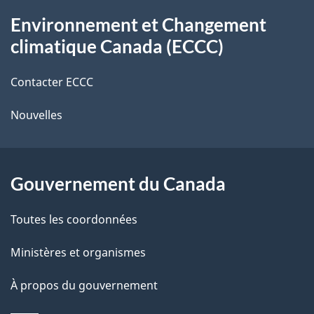
À
s
t
Environnement et Changement
propos
r
d
climatique Canada (ECCC)
de
e
e
r
Contacter ECCC
ce
l
é
Nouvelles
site
t
a
r
p
o
Gouvernement du Canada
a
a
c
g
Toutes les coordonnées
t
e
Ministères et organismes
i
o
À propos du gouvernement
n