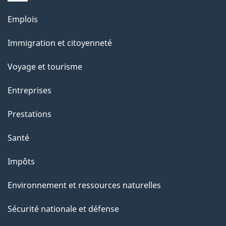
s
Thèmes
u
Emplois
et
r
Immigration et citoyenneté
sujets
c
e
Voyage et tourisme
t
Entreprises
t
e
Prestations
p
Santé
a
g
Impôts
e
Environnement et ressources naturelles
Sécurité nationale et défense