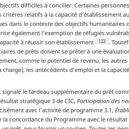
bjectifs difficiles à concilier. Certaines personn
es critères relatifs à la capacité d’établissement
s dans le contexte des objectifs humanitaires de
ise également l’exemption de réfugiés vulnérabl
Notes de bas d
133
capacité à réussir son établissement
. Toute
iaires de prêts doivent se prêter à une évaluatio
ement, comme le potentiel de revenu, les autres 
charge), les antécédents d’emploi et la capacité
ge
t signalé le fardeau supplémentaire du prêt c
sultat stratégique 3 de CIC,
Participation des no
écisément avec l’activité de programme 3.1,
Établ
r la concordance du Programme avec le résultat st
n prêt, pour fournir un soutien. Toutes les pe