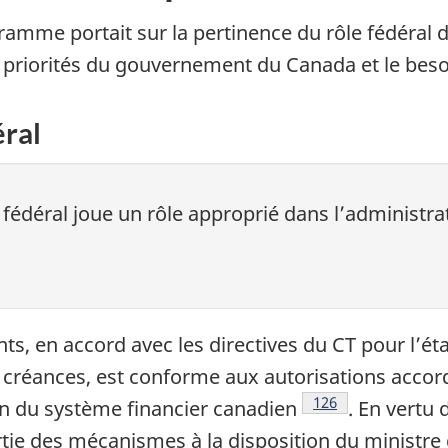
amme portait sur la pertinence du rôle fédéral da
priorités du gouvernement du Canada et le bes
éral
édéral joue un rôle approprié dans l’administr
, en accord avec les directives du CT pour l’éta
 créances, est conforme aux autorisations accordé
Notes de bas de pa
126
n du système financier canadien
. En vertu 
partie des mécanismes à la disposition du ministr