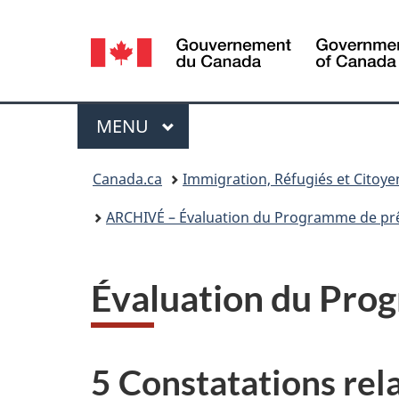
Sélection
de
la
Menu
MENU
PRINCIPAL
langue
Vous
Canada.ca
Immigration, Réfugiés et Citoy
êtes
ARCHIVÉ – Évaluation du Programme de pr
ici :
Évaluation du Pro
5 Constatations rel