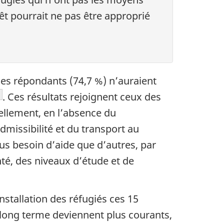
rêt pourrait ne pas être approprié
 des répondants (74,7 %) n’auraient
s de bas de page
. Ces résultats rejoignent ceux des
ellement, en l’absence du
missibilité et du transport au
us besoin d’aide que d’autres, par
té, des niveaux d’étude et de
nstallation des réfugiés ces 15
 long terme deviennent plus courants,