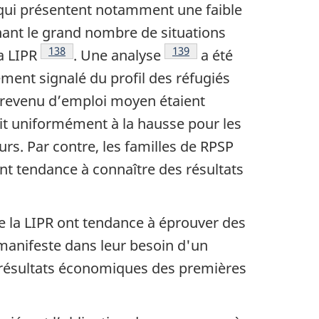
qui présentent notamment une faible
age
ant le grand nombre de situations
Notes de bas de page
138
Notes de bas de page
139
a LIPR
. Une analyse
a été
ment signalé du profil des réfugiés
le revenu d’emploi moyen étaient
ait uniformément à la hausse pour les
urs. Par contre, les familles de RPSP
ant tendance à connaître des résultats
de la LIPR ont tendance à éprouver des
manifeste dans leur besoin d'un
rs résultats économiques des premières