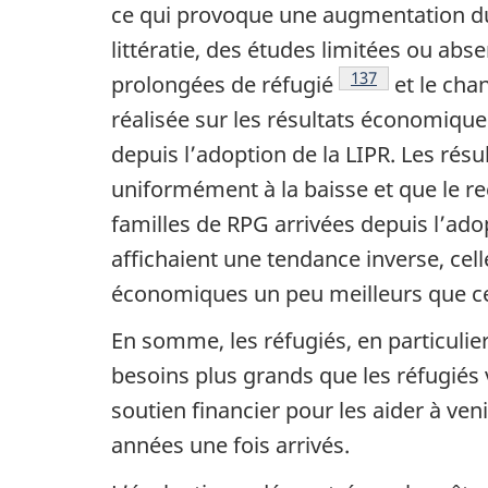
ce qui provoque une augmentation du
littératie, des études limitées ou abs
Notes de bas de p
137
prolongées de réfugié
et le cha
réalisée sur les résultats économiqu
depuis l’adoption de la LIPR. Les résu
uniformément à la baisse et que le re
familles de RPG arrivées depuis l’adop
affichaient une tendance inverse, cell
économiques un peu meilleurs que c
En somme, les réfugiés, en particulie
besoins plus grands que les réfugiés
soutien financier pour les aider à ve
années une fois arrivés.