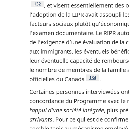
Notes de bas de page
132
, et visent essentiellement des o
l’adoption de la LIPR avait assoupli l
facteurs sociaux plutôt qu’économique
l’examen documentaire. Le RIPR autor
de l’exigence d’une évaluation de la 
aux immigrants, les éventuels bénéfic
leur éventuelle capacité de rembours
le nombre de membres de la famille à 
Notes de bas de pa
134
officielles du Canada
.
Certaines personnes interviewées on
concordance du Programme avec le ré
l’appui d’une société intégrée
, plus pr
arrivants
. Pour ce qui est de confirme
semble tenir au mécanisme employé, u