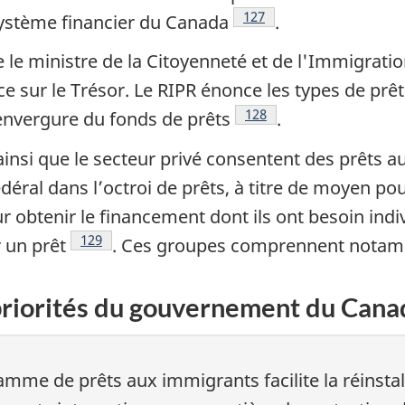
Notes de bas de page
127
 système financier du Canada
.
se le ministre de la Citoyenneté et de l'Immigrati
 sur le Trésor. Le RIPR énonce les types de prê
Notes de bas de page
128
l’envergure du fonds de prêts
.
insi que le secteur privé consentent des prêts au
éral dans l’octroi de prêts, à titre de moyen pou
r obtenir le financement dont ils ont besoin ind
Notes de bas de page
129
 un prêt
. Ces groupes comprennent notamme
priorités du gouvernement du Cana
mme de prêts aux immigrants facilite la réinstalla