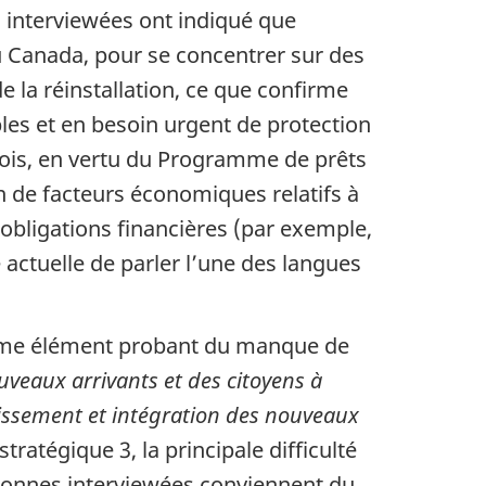
es interviewées ont indiqué que
 au Canada, pour se concentrer sur des
 la réinstallation, ce que confirme
es et en besoin urgent de protection
e page
fois, en vertu du Programme de prêts
n de facteurs économiques relatifs à
obligations financières (par exemple,
 actuelle de parler l’une des langues
omme élément probant du manque de
uveaux arrivants et des citoyens à
issement et intégration des nouveaux
ratégique 3, la principale difficulté
rsonnes interviewées conviennent du