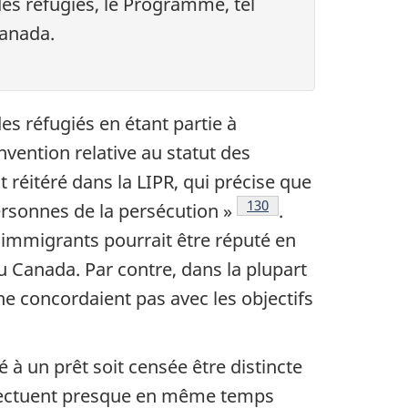
es réfugiés, le Programme, tel
Canada.
s réfugiés en étant partie à
nvention relative au statut des
 réitéré dans la LIPR, qui précise que
Notes de bas de page
130
ersonnes de la persécution »
.
immigrants pourrait être réputé en
u Canada. Par contre, dans la plupart
e concordaient pas avec les objectifs
 à un prêt soit censée être distincte
ffectuent presque en même temps