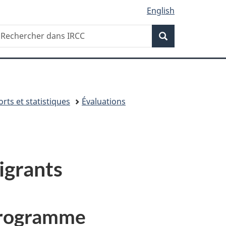
English
Recherche
echercher
Recherche
ans
RCC
rts et statistiques
Évaluations
igrants
 Programme