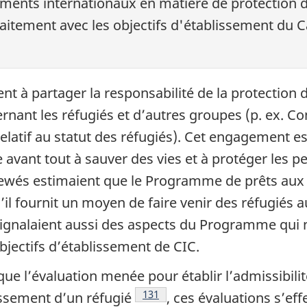
ments internationaux en matière de protection d
aitement avec les objectifs d'établissement du 
à partager la responsabilité de la protection de
rnant les réfugiés et d’autres groupes (p. ex. Co
elatif au statut des réfugiés). Cet engagement est
 avant tout à sauver des vies et à protéger les p
iewés estimaient que le Programme de prêts aux 
’il fournit un moyen de faire venir des réfugiés a
signalaient aussi des aspects du Programme qui n
bjectifs d’établissement de CIC.
ue l’évaluation menée pour établir l’admissibilité
Notes de bas de page
131
lissement d’un réfugié
, ces évaluations s’e