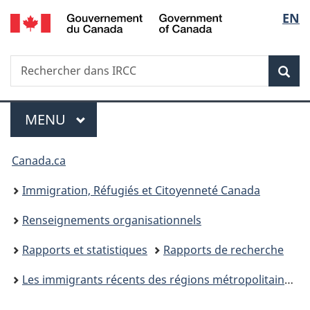
/
Sélec
EN
Passer
Passer
Passer
Government
au
à
à
de
of
contenu
«
la
Canada
Recherche
Rechercher
principal
Au
version
Rec
la
dans
sujet
HTML
IRCC
du
simplifiée
langu
Menu
gouvernement
MENU
PRINCIPAL
»
Vous
Canada.ca
êtes
Immigration, Réfugiés et Citoyenneté Canada
ici :
Renseignements organisationnels
Rapports et statistiques
Rapports de recherche
Les immigrants récents des régions métropolitaines : Montréal — un profil comparatif d’après le rencensement de 2001