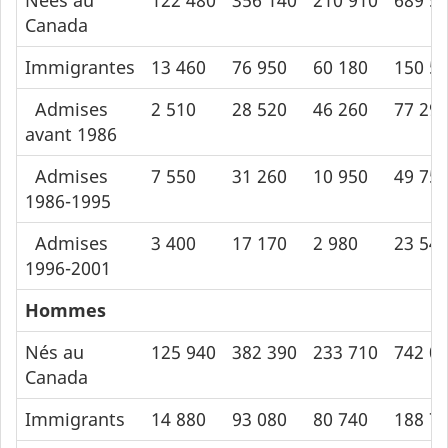
Canada
Immigrantes
13 460
76 950
60 180
150 5
Admises
2 510
28 520
46 260
77 29
avant 1986
Admises
7 550
31 260
10 950
49 75
1986-1995
Admises
3 400
17 170
2 980
23 54
1996-2001
Hommes
Nés au
125 940
382 390
233 710
742 0
Canada
Immigrants
14 880
93 080
80 740
188 7