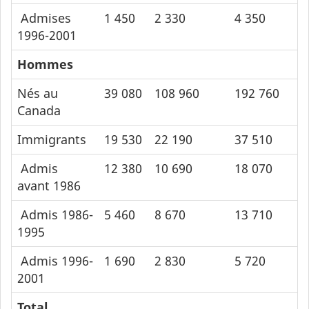
Admises
1 450
2 330
4 350
6
1996-2001
Hommes
Nés au
39 080
108 960
192 760
2
Canada
Immigrants
19 530
22 190
37 510
5
Admis
12 380
10 690
18 070
2
avant 1986
Admis 1986-
5 460
8 670
13 710
1
1995
Admis 1996-
1 690
2 830
5 720
8
2001
Total