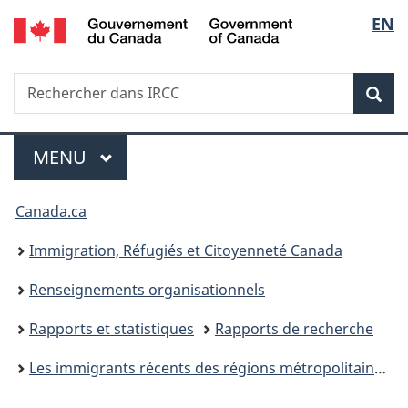
/
Sélec
EN
Passer
Passer
Passer
Government
au
à
à
de
of
contenu
«
la
Canada
Recherche
Rechercher
principal
Au
version
Rec
la
dans
sujet
HTML
IRCC
du
simplifiée
langu
Menu
gouvernement
MENU
PRINCIPAL
»
Vous
Canada.ca
êtes
Immigration, Réfugiés et Citoyenneté Canada
ici :
Renseignements organisationnels
Rapports et statistiques
Rapports de recherche
Les immigrants récents des régions métropolitaines : Montréal — un profil comparatif d’après le rencensement de 2001