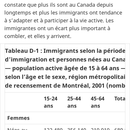
constate que plus ils sont au Canada depuis
longtemps et plus les immigrants ont tendance
à s’adapter et à participer à la vie active. Les
immigrantes ont un écart plus important à
combler, et elles y arrivent.
Tableau D-1 : Immigrants selon la période
d’immigration et personnes nées au Cana
— population active âgée de 15 à 64 ans —
selon l’âge et le sexe, région métropolitain
de recensement de Montréal, 2001 (nombr
15-24
25-44
45-64
Total
ans
ans
ans
Femmes
Nées au
122 480
356 140
210 910
689 5