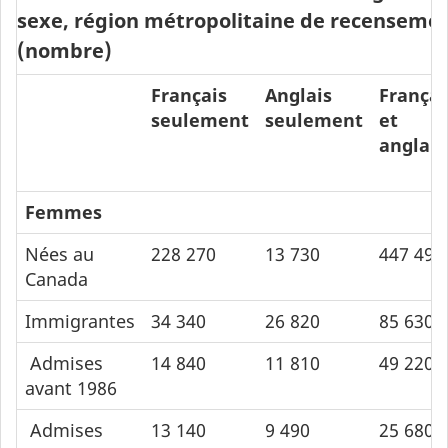
sexe, région métropolitaine de recensemen
(nombre)
Français
Anglais
Françai
seulement
seulement
et
anglais
Femmes
Nées au
228 270
13 730
447 490
Canada
Immigrantes
34 340
26 820
85 630
Admises
14 840
11 810
49 220
avant 1986
Admises
13 140
9 490
25 680