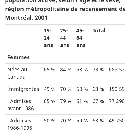
population active, selon l’âge et le sexe,
région métropolitaine de recensement de
Montréal, 2001
15-
25-
45-
Total
24
44
64
ans
ans
ans
Femmes
Nées au
65 %
84 %
63 %
73 %
689 520
Canada
Immigrantes
49 %
70 %
60 %
63 %
150 590
Admises
65 %
79 %
61 %
67 %
77 290
avant 1986
Admises
50 %
70 %
59 %
63 %
49 750
1986-1995