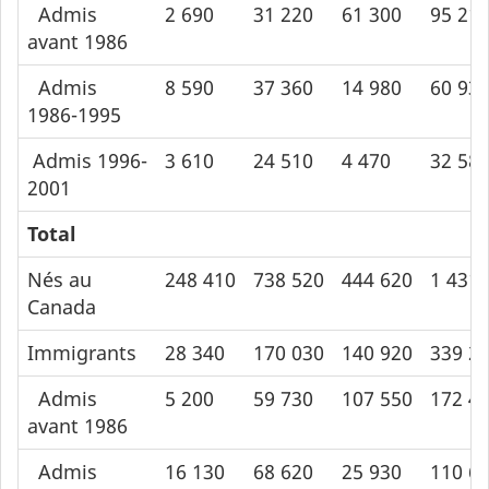
Admis
2 690
31 220
61 300
95 21
avant 1986
Admis
8 590
37 360
14 980
60 93
1986-1995
Admis 1996-
3 610
24 510
4 470
32 58
2001
Total
Nés au
248 410
738 520
444 620
1 431 
Canada
Immigrants
28 340
170 030
140 920
339 2
Admis
5 200
59 730
107 550
172 4
avant 1986
Admis
16 130
68 620
25 930
110 6