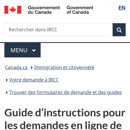
/
Sélec
EN
Passer
Passer
Passer
Government
au
à
à
de
of
contenu
«
la
Canada
Recherche
Rechercher
principal
Au
version
Rec
la
dans
sujet
HTML
IRCC
du
simplifiée
langu
Menu
gouvernement
MENU
PRINCIPAL
»
Vous
Canada.ca
Immigration et citoyenneté
êtes
Votre demande à IRCC
ici :
Trouver des formulaires de demande et des guides
Guide d’instructions pour
les demandes en ligne de