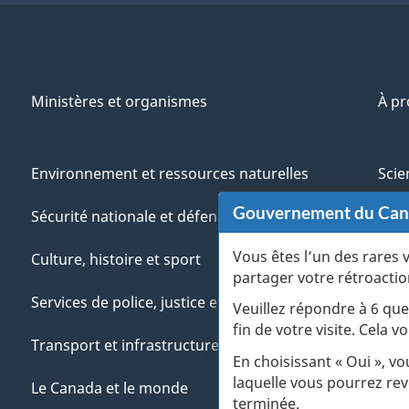
r
t
Ministères et organismes
À p
i
Environnement et ressources naturelles
Scie
Gouvernement du Ca
Sécurité nationale et défense
Aut
Vous êtes l’un des rares 
Culture, histoire et sport
Vété
partager votre rétroactio
Services de police, justice et urgences
Jeun
Veuillez répondre à 6 que
fin de votre visite. Cela
Transport et infrastructure
Gére
En choisissant « Oui », v
laquelle vous pourrez rev
Le Canada et le monde
terminée.