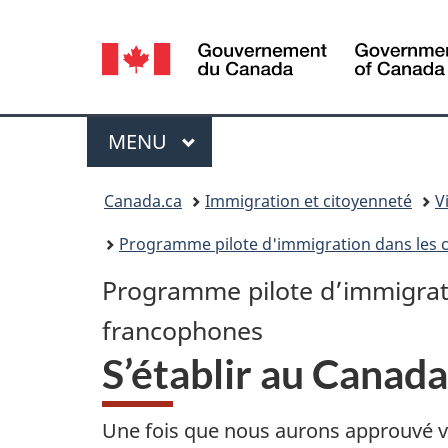
Sélection
de
la
Menu
MENU
PRINCIPAL
langue
Vous
Canada.ca
Immigration et citoyenneté
V
êtes
Programme pilote d'immigration dans le
ici :
Programme pilote d’immigra
francophones
S’établir au Canada
Une fois que nous aurons approuvé 