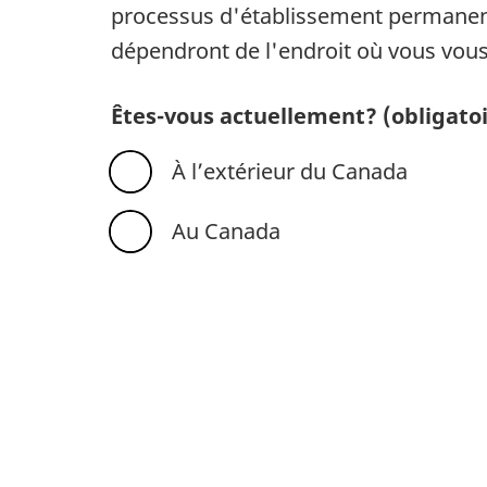
processus d'établissement permanen
dépendront de l'endroit où vous vou
Êtes-vous actuellement?
(obligato
À l’extérieur du Canada
Au Canada
N
a
v