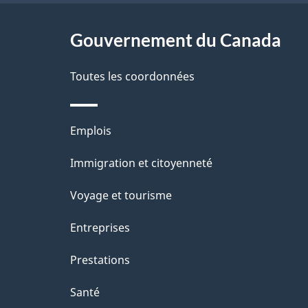
ce
d
e
l
r
site
Gouvernement du Canada
o
a
é
c
Toutes les coordonnées
p
t
u
a
r
Thèmes
Emplois
m
o
g
et
Immigration et citoyenneté
e
a
e
sujets
c
Voyage et tourisme
n
t
Entreprises
t
i
Prestations
o
Santé
n