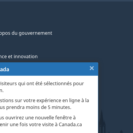
a
ropos du gouvernement
nce et innovation
o
×
Fermer
nada
ochtones
n
:
visiteurs qui ont été sélectionnés pour
rans et militaires
d
n.
Sondage
esse
stions sur votre expérience en ligne à la
a
de
 vous prendra moins de 5 minutes.
r les événements de la vie
n
fin
ous ouvrirez une nouvelle fenêtre à
enir une fois votre visite à Canada.ca
de