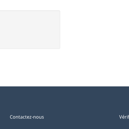
t
’
i
i
Contactez-nous
Véri