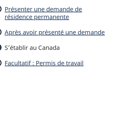
g
Présenter une demande de
résidence permanente
Après avoir présenté une demande
a
S’établir au Canada
m
Facultatif : Permis de travail
m
e
p