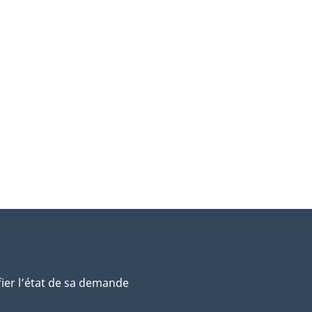
o
e
d
m
m
fier l’état de sa demande
g