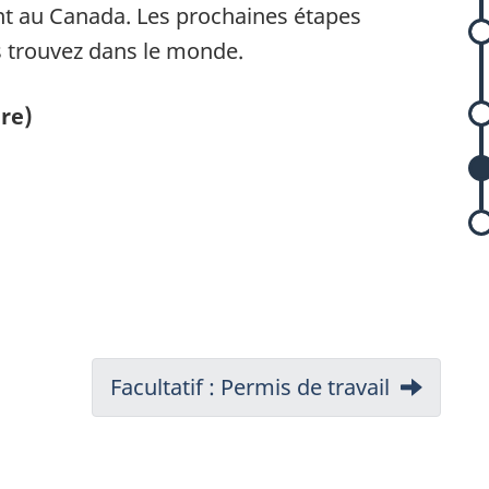
t au Canada. Les prochaines étapes
s trouvez dans le monde.
r
ire)
i
Suivant:
Facultatif : Permis de travail
l