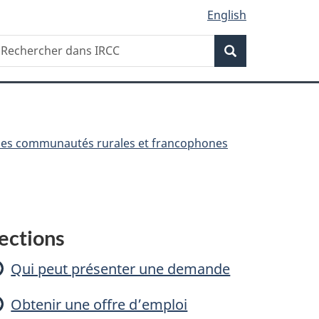
English
Recherche
echercher
Recherche
ans
RCC
les communautés rurales et francophones
P
ections
Qui peut présenter une demande
o
Obtenir une offre d’emploi