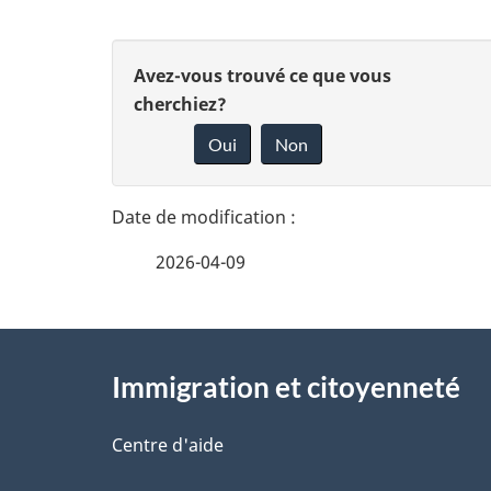
i
D
D
Avez-vous trouvé ce que vous
g
é
cherchiez?
o
a
Oui
Non
t
n
t
n
a
i
e
i
2026-04-09
z
o
l
v
À
n
s
o
Immigration et citoyenneté
propos
d
d
t
de
Centre d'aide
u
r
e