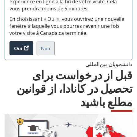
expérience en ligne à la fin de votre visite. Cela
vous prendra moins de 5 minutes.
si
En choisissant « Oui », vous ouvrirez une nouvelle
w
fenêtre à laquelle vous pourrez revenir une fois
votre visite à Canada.ca terminée.
(t
Oui
accéder
Non
d
au
je
.
sondage.
ne
دانشجویان بین‌المللی
veux
قبل از درخواست برای
pas
participer
تحصیل در کانادا، از قوانین
au
sondage
مطلع باشید
du
site
web,