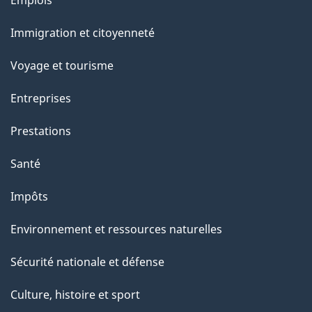
Emplois
c
et
e
Immigration et citoyenneté
sujets
t
Voyage et tourisme
t
e
Entreprises
p
Prestations
a
g
Santé
e
Impôts
Environnement et ressources naturelles
Sécurité nationale et défense
Culture, histoire et sport