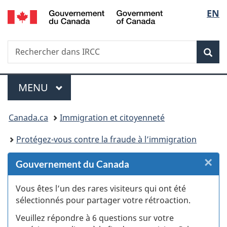
/
Sélec
EN
Passer
Passer
Passer
Passer
Government
au
au
à
à
de
of
Gestionnaire
contenu
«
la
Canada
Recherche
Rechercher
des
principal
Au
version
Rec
la
dans
Invitations
sujet
HTML
IRCC
du
simplifiée
langu
Menu
gouvernement
MENU
PRINCIPAL
»
Vous
Canada.ca
Immigration et citoyenneté
êtes
Protégez-vous contre la fraude à l’immigration
ici :
×
F
Gouvernement du Canada
:
Vous êtes l’un des rares visiteurs qui ont été
sélectionnés pour partager votre rétroaction.
S
Veuillez répondre à 6 questions sur votre
d