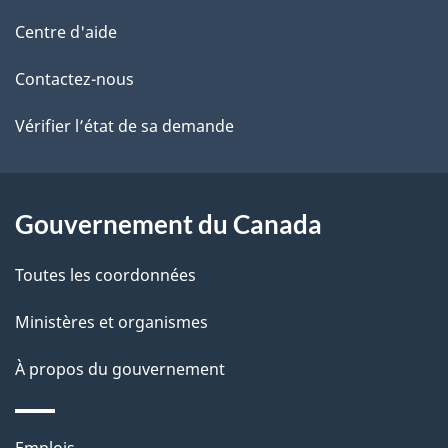
e
de
l
r
Centre d'aide
é
ce
s
Contactez-nous
t
site
d
r
Vérifier l’état de sa demande
o
e
a
l
c
Gouvernement du Canada
a
t
Toutes les coordonnées
i
p
o
Ministères et organismes
a
n
s
À propos du gouvernement
g
u
e
r
Thèmes