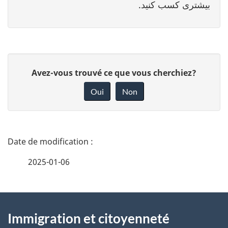
بیشتری کسب کنید.
D
Avez-vous trouvé ce que vous cherchiez?
o
Oui
Non
n
n
e
D
z
é
2025-01-06
v
t
o
t
À
a
r
Immigration et citoyenneté
propos
i