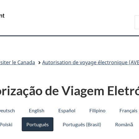
Passer
Passer
Passer
au
à
à
/
R
contenu
«
la
Government
d
principal
Au
version
of
I
sujet
HTML
Canada
du
simplifiée
gouvernement
»
isiter le Canada
Autorisation de voyage électronique (AV
rização de Viagem Eletr
eutsch
English
Español
Filipino
Français
Polski
Português
Português (Brasil)
Română