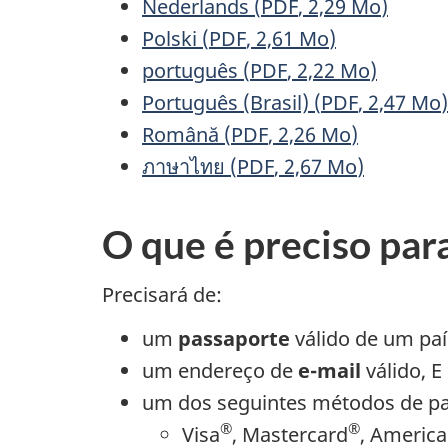
Nederlands
(
PDF
, 2,29
Mo
)
Polski
(
PDF
, 2,61
Mo
)
português
(
PDF
, 2,22
Mo
)
Português (Brasil)
(
PDF
, 2,47
Mo
)
Română
(
PDF
, 2,26
Mo
)
ภาษาไทย
(
PDF
, 2,67
Mo
)
O que é preciso par
Precisará de:
um
passaporte
válido de um país
um endereço de
e-mail
válido, E
um dos seguintes métodos de pa
®
®
Visa
, Mastercard
, Americ