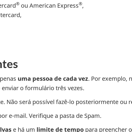
®
®
ercard
ou American Express
,
tercard,
ntes
 apenas
uma pessoa de cada vez
. Por exemplo, 
enviar o formulário três vezes.
. Não será possível fazê-lo posteriormente ou r
r e-mail. Verifique a pasta de Spam.
lvas
e há um
limite de tempo
para preencher o 