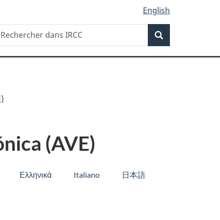
English
Recherche
echercher
Recherche
ans
RCC
E)
ónica (AVE)
Ελληνικά
Italiano
日本語