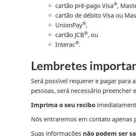
®
cartão pré-pago Visa
, Mast
cartão de débito Visa ou Mas
®
UnionPay
,
®
cartão JCB
, ou
®
Interac
.
Lembretes importa
Será possível requerer e pagar para
pessoas, será necessário preencher e 
Imprima o seu recibo
imediatamente
Nós entraremos em contato apenas po
Suas informações
não podem ser sa