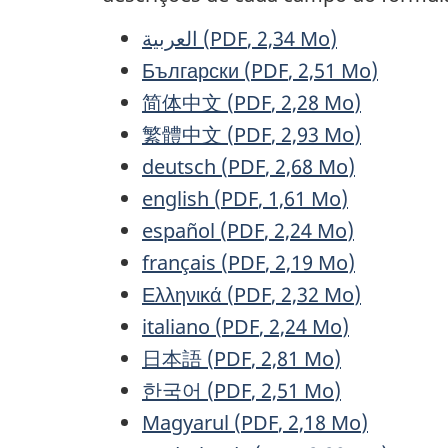
العربية
(
PDF
, 2,34
Mo
)
Български
(
PDF
, 2,51
Mo
)
简体中文
(
PDF
, 2,28
Mo
)
繁體中文
(
PDF
, 2,93
Mo
)
deutsch
(
PDF
, 2,68
Mo
)
english
(
PDF
, 1,61
Mo
)
español
(
PDF
, 2,24
Mo
)
français
(
PDF
, 2,19
Mo
)
Ελληνικά
(
PDF
, 2,32
Mo
)
italiano
(
PDF
, 2,24
Mo
)
日本語
(
PDF
, 2,81
Mo
)
한국어
(
PDF
, 2,51
Mo
)
Magyarul
(
PDF
, 2,18
Mo
)