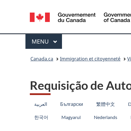
Sélection
de
la
Menu
MENU
PRINCIPAL
langue
Vous
Canada.ca
Immigration et citoyenneté
V
êtes
ici :
Requisição de Auto
العربية
Български
繁體中文
D
한국어
Magyarul
Nederlands