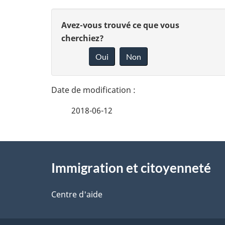
D
D
Avez-vous trouvé ce que vous
é
cherchiez?
o
Oui
Non
t
n
n
a
e
i
2018-06-12
z
l
v
À
s
o
Immigration et citoyenneté
propos
d
t
de
Centre d'aide
r
e
ce
e