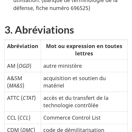
utilisation. (Banque de terminologie de la
défense, fiche numéro 696525)
3. Abréviations
Abréviation
Mot ou expression en toutes
lettres
AM (
OGD
)
autre ministère
A&SM
acquisition et soutien du
(
MA&S
)
matériel
ATTC (
CTAT
)
accès et du transfert de la
technologie contrôlée
CCL (
CCL
)
Commerce Control List
CDM (
DMC
)
code de démilitarisation