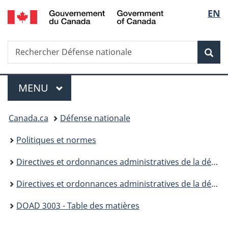
/
Sélec
EN
Passer
Passer
Passer
Government
au
à
à
de
of
contenu
«
la
Canada
Recherche
Rechercher
principal
Au
version
Rec
la
Défense
sujet
HTML
nationale
du
simplifiée
langu
Menu
gouvernement
MENU
PRINCIPAL
»
Vous
Canada.ca
Défense nationale
êtes
Politiques et normes
ici :
Directives et ordonnances administratives de la défense
Directives et ordonnances administratives de la défense (DOAD) - 3000
DOAD 3003 - Table des matières