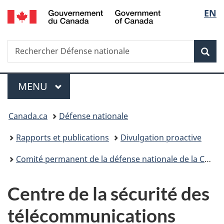
/
Sélec
EN
Passer
Passer
Passer
Passer
Government
au
à
au
à
de
of
contenu
«
menu
la
Canada
Recherche
Rechercher
principal
Au
de
version
Rec
la
Défense
sujet
la
HTML
nationale
du
section
simplifiée
langu
Menu
gouvernement
MENU
PRINCIPAL
»
Vous
Canada.ca
Défense nationale
êtes
Rapports et publications
Divulgation proactive
ici :
Comité permanent de la défense nationale de la Chambre des communes – MDN – Mandate et Priorités - 10 octobre 2024
Centre de la sécurité des
télécommunications