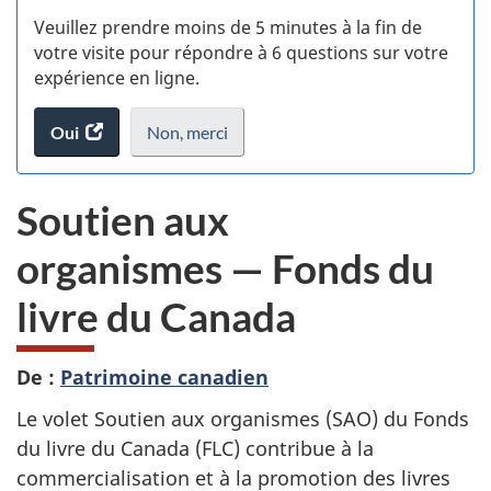
S
Veuillez prendre moins de 5 minutes à la fin de
d
votre visite pour répondre à 6 questions sur votre
expérience en ligne.
si
Oui
accéder
Non,
je
merci
.
w
au
ne
(t
sondage.
veux
Soutien aux
pas
d
participer
organismes — Fonds du
au
sondage
livre du Canada
du
site
web,
De :
Patrimoine canadien
Le volet Soutien aux organismes (SAO) du Fonds
du livre du Canada (FLC) contribue à la
commercialisation et à la promotion des livres