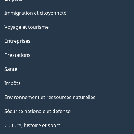
n
et
s
Immigration et citoyenneté
sujets
u
Voyage et tourisme
r
c
Entreprises
e
Prestations
t
t
Santé
e
Impôts
p
a
Environnement et ressources naturelles
g
Sécurité nationale et défense
e
Culture, histoire et sport