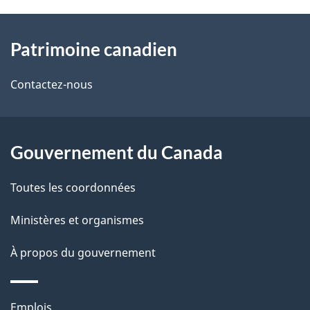
l
o
À
s
t
Patrimoine canadien
propos
r
d
de
e
Contactez-nous
e
r
ce
l
é
site
t
Gouvernement du Canada
a
r
p
Toutes les coordonnées
o
a
a
Ministères et organismes
c
g
À propos du gouvernement
t
e
i
o
Thèmes
Emplois