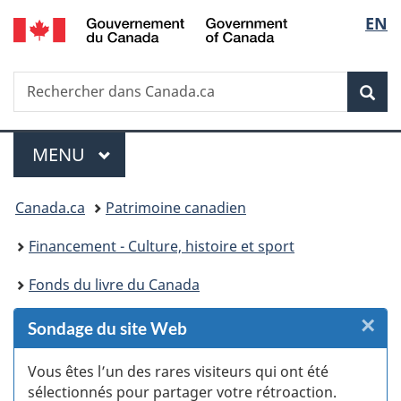
/
Sélec
EN
Passer
Passer
Passer
Passer
Government
au
au
à
à
de
of
Gestionnaire
contenu
«
la
Canada
Recherche
Rechercher
des
principal
Au
version
Rec
la
dans
Invitations
sujet
HTML
Canada.ca
du
simplifiée
langu
Menu
gouvernement
MENU
PRINCIPAL
»
Vous
Canada.ca
Patrimoine canadien
êtes
Financement - Culture, histoire et sport
ici :
Fonds du livre du Canada
×
F
Sondage du site Web
:
Vous êtes l’un des rares visiteurs qui ont été
sélectionnés pour partager votre rétroaction.