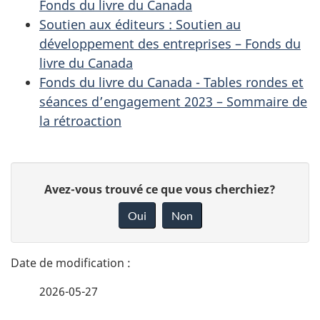
Fonds du livre du Canada
Soutien aux éditeurs : Soutien au
développement des entreprises – Fonds du
livre du Canada
Fonds du livre du Canada - Tables rondes et
séances d’engagement 2023 – Sommaire de
la rétroaction
D
D
Avez-vous trouvé ce que vous cherchiez?
é
o
Oui
Non
n
t
n
a
e
2026-05-27
i
z
v