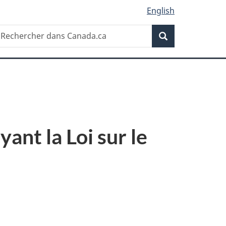
English
Recherche
echercher
Recherche
ans
anada.ca
nt la Loi sur le