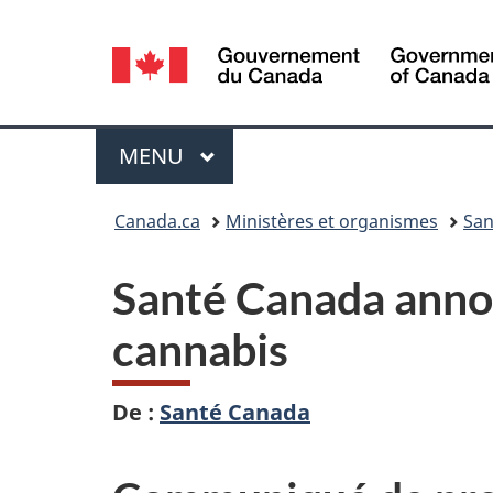
Sélection
de
la
Menu
MENU
PRINCIPAL
langue
Vous
Canada.ca
Ministères et organismes
San
êtes
Santé Canada annon
ici :
cannabis
De :
Santé Canada