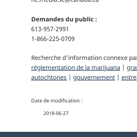
Demandes du public :
613-957-2991
1-866-225-0709
Recherche d'information connexe par
réglementation de la marijuana
|
gra
autochtones
|
gouvernement
|
entre
D
é
2018-06-27
t