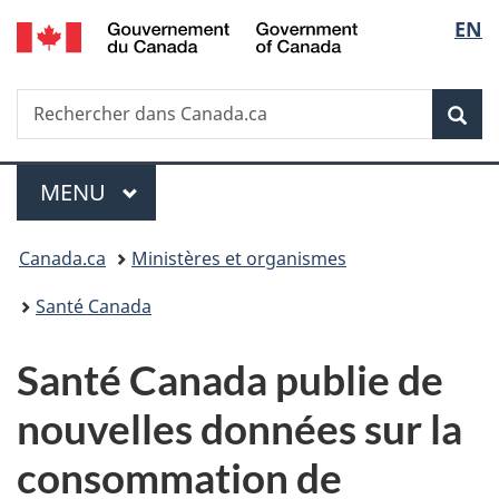
/
Sélec
EN
Passer
Passer
Passer
Government
au
à
à
de
of
contenu
«
la
Canada
Recherche
Rechercher
principal
Au
version
Rec
la
dans
sujet
HTML
Canada.ca
du
simplifiée
langu
Menu
gouvernement
MENU
PRINCIPAL
»
Vous
Canada.ca
Ministères et organismes
êtes
Santé Canada
ici :
Santé Canada publie de
nouvelles données sur la
consommation de