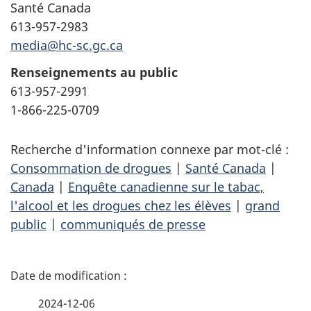
Santé Canada
613-957-2983
media@hc-sc.gc.ca
Renseignements au public
613-957-2991
1-866-225-0709
Recherche d'information connexe par mot-clé :
Consommation de drogues
|
Santé Canada
|
Canada
|
Enquête canadienne sur le tabac,
l'alcool et les drogues chez les élèves
|
grand
public
|
communiqués de presse
D
é
2024-12-06