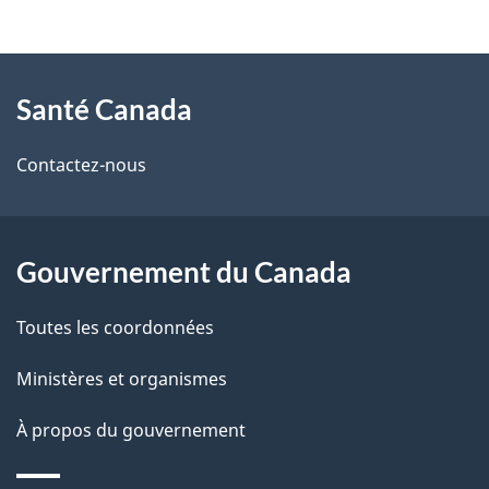
t
À
a
Santé Canada
propos
i
de
l
Contactez-nous
ce
s
site
d
Gouvernement du Canada
e
Toutes les coordonnées
l
Ministères et organismes
a
À propos du gouvernement
p