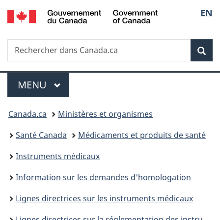
/
Sélec
EN
Passer
Passer
Passer
Government
au
à
à
de
of
contenu
«
la
Canada
Recherche
Rechercher
principal
Au
version
Rec
la
dans
sujet
HTML
Canada.ca
du
simplifiée
langu
Menu
gouvernement
MENU
PRINCIPAL
»
Vous
Canada.ca
Ministères et organismes
êtes
Santé Canada
Médicaments et produits de santé
ici :
Instruments médicaux
Information sur les demandes d'homologation
Lignes directrices sur les instruments médicaux
Lignes directrices sur la réglementation des instruments médicaux fabriqués à partir de tissus animaux viables ou non viables ou de leurs dérivés ou contenant de tels tissus ou dérivés : Aperçu