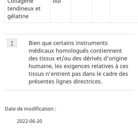
Collagène
oui
tendineux et
gélatine
Note
Bien que certains instruments
Retour à la référence de la note de bas de page
1
de
médicaux homologués contiennent
bas
des tissus et/ou des dérivés d’origine
de
humaine, les exigences relatives à ces
page
tissus n’entrent pas dans le cadre des
1
présentes lignes directrices.
D
é
2022-06-20
t