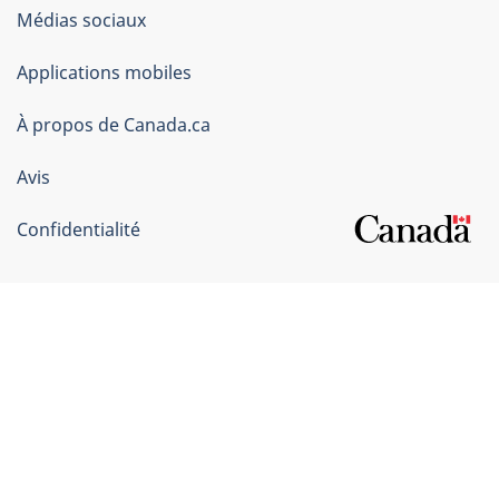
Organisation
Médias sociaux
du
Applications mobiles
gouvernement
du
À propos de Canada.ca
Canada
Avis
Confidentialité