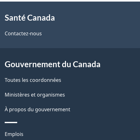
À
a
Santé Canada
propos
i
de
l
Contactez-nous
ce
s
site
d
Gouvernement du Canada
e
Toutes les coordonnées
l
Ministères et organismes
a
À propos du gouvernement
p
a
Thèmes
Emplois